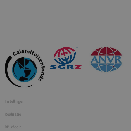
© 2026 Travel Inventive
Algemene voorwaarden
Privacy statement
Instellingen
Realisatie
RB-Media