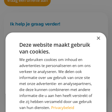
Vraag een offerte aan
Ik help je graag verder!
×
Esther
Projectleider schoolreizen & Finance
Deze website maakt gebruik
van cookies.
Gaan we samen aan de slag?
We gebruiken cookies om inhoud en
advertenties te personaliseren en om ons
Bel mij op
076 522 30 57
verkeer te analyseren. We delen ook
informatie over uw gebruik van onze site
Of stuur mij
een e-mail
met onze advertentie- en analysepartners,
die deze kunnen combineren met andere
informatie die u aan hen heeft verstrekt of
die zij hebben verzameld door uw gebruik
van hun diensten.
Privacybeleid