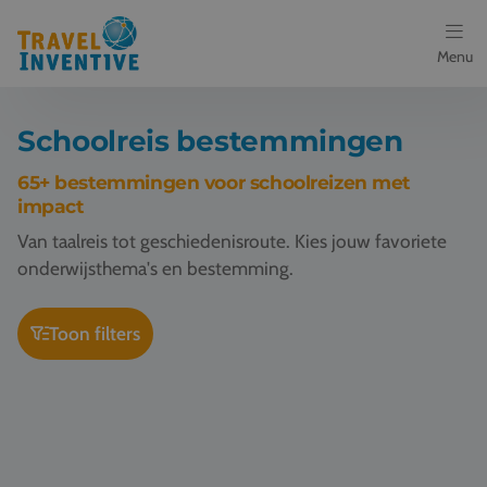
Menu
Bestemmingen
Schoolreis bestemmingen
Schoolreis thema's
65+ bestemmingen voor schoolreizen met
impact
Voor docenten
Van taalreis tot geschiedenisroute. Kies jouw favoriete
onderwijsthema's en bestemming.
Over ons
Toon filters
Een offerte aanvragen
Schoolreis Kopenhagen
Referenties
Nieuws