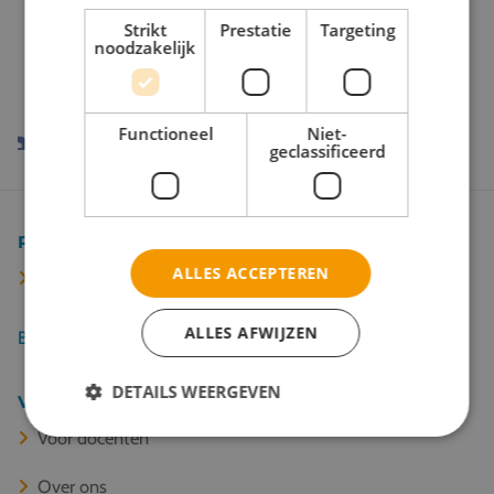
Onze reispartners
Strikt
Prestatie
Targeting
noodzakelijk
Functioneel
Niet-
geclassificeerd
Populaire bestemmingen
ALLES ACCEPTEREN
Kopenhagen
ALLES AFWIJZEN
Bekijk alle 67 bestemmingen
DETAILS WEERGEVEN
Veel gelezen
Voor docenten
Over ons