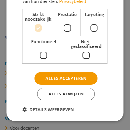
van hun diensten.
Privacybeleid
Onze reispartners
Strikt
Prestatie
Targeting
noodzakelijk
Functioneel
Niet-
geclassificeerd
Populaire bestemmingen
Berlijn
ALLES ACCEPTEREN
Keulen
ALLES AFWIJZEN
Bekijk alle 67 bestemmingen
DETAILS WEERGEVEN
Veel gelezen
Voor docenten