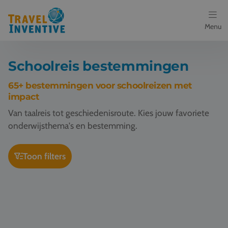
Menu
Bestemmingen
Schoolreis bestemmingen
Schoolreis thema's
65+ bestemmingen voor schoolreizen met
impact
Voor docenten
Van taalreis tot geschiedenisroute. Kies jouw favoriete
onderwijsthema's en bestemming.
Over ons
Toon filters
Een offerte aanvragen
Schoolreis Berlijn
Schoolreis Keulen
Referenties
Nieuws