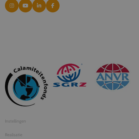
© 2026 Travel Inventive
Algemene voorwaarden
Privacy statement
Instellingen
Realisatie