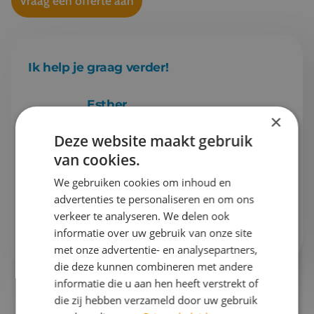
Vraag een offerte aan
Ik help je graag verder!
Esther
×
Projectleider schoolreizen & Finance
Deze website maakt gebruik
van cookies.
Gaan we samen aan de slag?
We gebruiken cookies om inhoud en
Bel mij op
076 522 30 57
advertenties te personaliseren en om ons
verkeer te analyseren. We delen ook
Of stuur mij
een e-mail
informatie over uw gebruik van onze site
met onze advertentie- en analysepartners,
die deze kunnen combineren met andere
informatie die u aan hen heeft verstrekt of
die zij hebben verzameld door uw gebruik