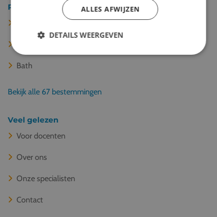
Populaire bestemmingen
ALLES AFWIJZEN
Londen
DETAILS WEERGEVEN
Canterbury
Bath
Bekijk alle 67 bestemmingen
Veel gelezen
Voor docenten
Over ons
Onze specialisten
Contact