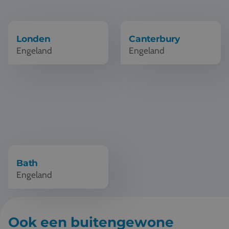
Vacatures
Contact
Londen
Canterbury
Engeland
Engeland
076 522 30 57
Klantportaal
Schoolreis Bath
Bath
Engeland
Ook een buitengewone