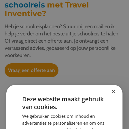
schoolreis
met Travel
Inventive?
Heb je schoolreisplannen? Stuur mij een mail en ik
help je verder om het beste uit je schoolreis te halen.
Of vraag direct een offerte aan. Je ontvangt een
verrassend advies, gebaseerd op jouw persoonlijke
voorkeuren.
Vraag een offerte aan
×
Ik help je graag verder!
Deze website maakt gebruik
van cookies.
Esther
We gebruiken cookies om inhoud en
Projectleider schoolreizen & Finance
advertenties te personaliseren en om ons