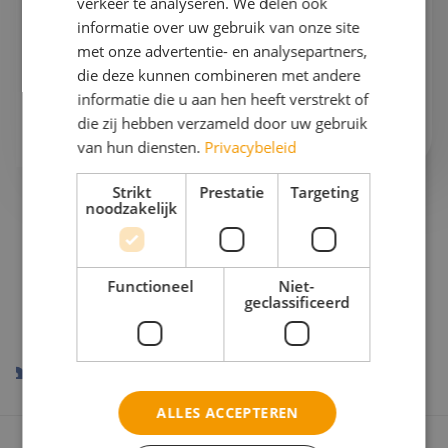
verkeer te analyseren. We delen ook
Gaan we samen aan de slag?
informatie over uw gebruik van onze site
met onze advertentie- en analysepartners,
Bel mij op
076 522 30 57
die deze kunnen combineren met andere
informatie die u aan hen heeft verstrekt of
Of stuur mij
een e-mail
die zij hebben verzameld door uw gebruik
van hun diensten.
Privacybeleid
Strikt
Prestatie
Targeting
noodzakelijk
Onze reispartners
Functioneel
Niet-
geclassificeerd
ALLES ACCEPTEREN