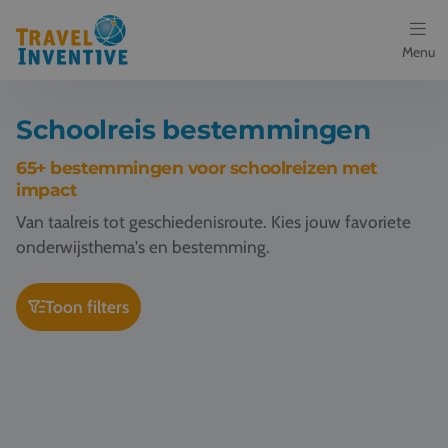
Menu
Bestemmingen
Schoolreis bestemmingen
Schoolreis thema's
65+ bestemmingen voor schoolreizen met
impact
Voor docenten
Van taalreis tot geschiedenisroute. Kies jouw favoriete
onderwijsthema's en bestemming.
Over ons
Toon filters
Een offerte aanvragen
Schoolreis Londen
Schoolreis Canterbury
Referenties
Nieuws