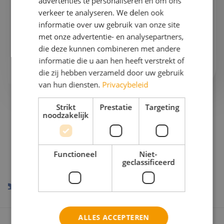
advertenties te personaliseren en om ons
Gaan we samen aan de slag?
verkeer te analyseren. We delen ook
informatie over uw gebruik van onze site
Bel mij op
076 522 30 57
met onze advertentie- en analysepartners,
die deze kunnen combineren met andere
Of stuur mij
een e-mail
informatie die u aan hen heeft verstrekt of
die zij hebben verzameld door uw gebruik
van hun diensten.
Privacybeleid
Strikt
Prestatie
Targeting
noodzakelijk
Onze reispartners
Functioneel
Niet-
geclassificeerd
ALLES ACCEPTEREN