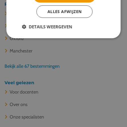
Populaire bestemmingen
ALLES AFWIJZEN
Londen
Cambridge
DETAILS WEERGEVEN
Oxford
Manchester
Bekijk alle 67 bestemmingen
Veel gelezen
Voor docenten
Over ons
Onze specialisten