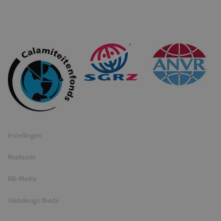
© 2026 Travel Inventive
Algemene voorwaarden
Privacy statement
Instellingen
Realisatie
RB-Media
Webdesign Breda