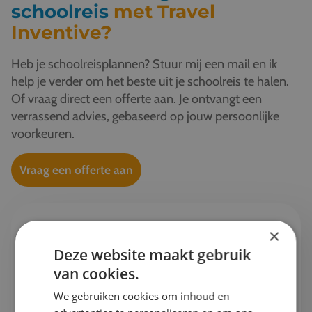
schoolreis
met Travel
Inventive?
Heb je schoolreisplannen? Stuur mij een mail en ik
help je verder om het beste uit je schoolreis te halen.
Of vraag direct een offerte aan. Je ontvangt een
verrassend advies, gebaseerd op jouw persoonlijke
voorkeuren.
Vraag een offerte aan
×
Ik help je graag verder!
Deze website maakt gebruik
van cookies.
Esther
Projectleider schoolreizen & Finance
We gebruiken cookies om inhoud en