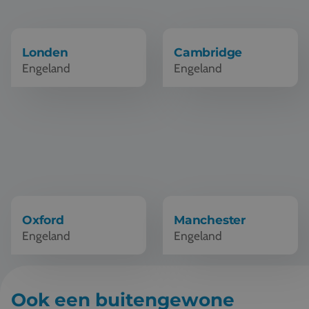
Vacatures
Contact
Londen
Cambridge
Engeland
Engeland
076 522 30 57
Klantportaal
Schoolreis Oxford
Schoolreis Manchester
Oxford
Manchester
Engeland
Engeland
Ook een buitengewone