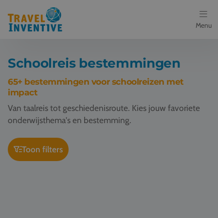
Menu
Bestemmingen
Schoolreis bestemmingen
Schoolreis thema's
65+ bestemmingen voor schoolreizen met
impact
Voor docenten
Van taalreis tot geschiedenisroute. Kies jouw favoriete
onderwijsthema's en bestemming.
Over ons
Toon filters
Een offerte aanvragen
Schoolreis Londen
Schoolreis Cambridge
Referenties
Nieuws