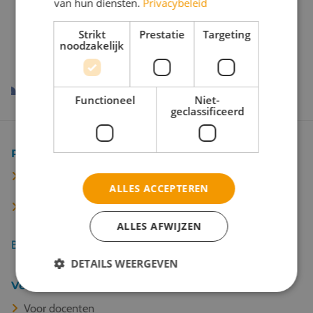
van hun diensten.
Privacybeleid
Onze reispartners
Strikt
Prestatie
Targeting
noodzakelijk
Functioneel
Niet-
geclassificeerd
Populaire bestemmingen
Londen
ALLES ACCEPTEREN
Manchester
ALLES AFWIJZEN
Bekijk alle 67 bestemmingen
DETAILS WEERGEVEN
Veel gelezen
Voor docenten