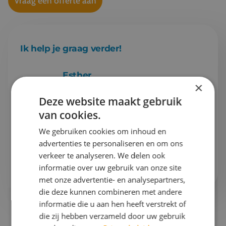
Vraag een offerte aan
Ik help je graag verder!
Esther
×
Projectleider schoolreizen & Finance
Deze website maakt gebruik
van cookies.
Gaan we samen aan de slag?
We gebruiken cookies om inhoud en
Bel mij op
076 522 30 57
advertenties te personaliseren en om ons
verkeer te analyseren. We delen ook
Of stuur mij
een e-mail
informatie over uw gebruik van onze site
met onze advertentie- en analysepartners,
die deze kunnen combineren met andere
informatie die u aan hen heeft verstrekt of
die zij hebben verzameld door uw gebruik