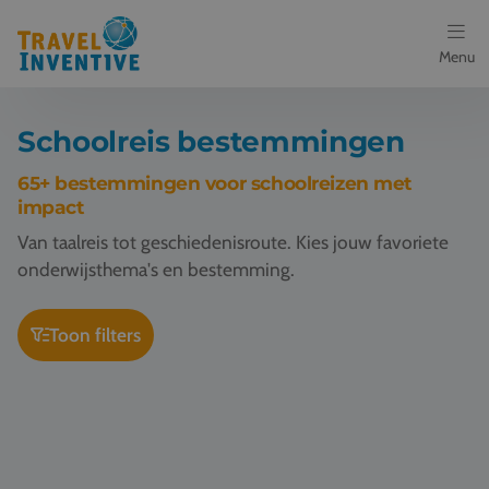
Menu
Bestemmingen
Schoolreis bestemmingen
Schoolreis thema's
65+ bestemmingen voor schoolreizen met
impact
Voor docenten
Van taalreis tot geschiedenisroute. Kies jouw favoriete
onderwijsthema's en bestemming.
Over ons
Toon filters
Een offerte aanvragen
Schoolreis Londen
Schoolreis Manchester
Referenties
Nieuws