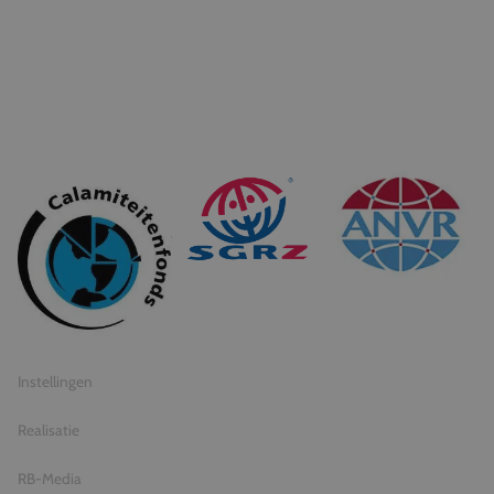
© 2026 Travel Inventive
Algemene voorwaarden
Privacy statement
Instellingen
Realisatie
RB-Media