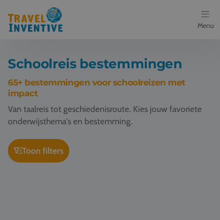
Menu
Bestemmingen
Schoolreis bestemmingen
Schoolreis thema's
65+ bestemmingen voor schoolreizen met
impact
Voor docenten
Van taalreis tot geschiedenisroute. Kies jouw favoriete
onderwijsthema's en bestemming.
Over ons
Toon filters
Een offerte aanvragen
Schoolreis Barcelona
Referenties
Nieuws