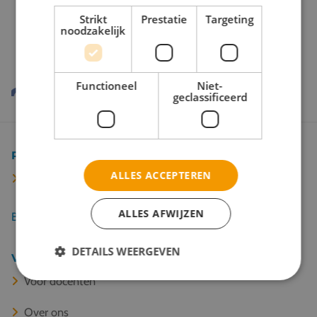
Onze reispartners
Strikt
Prestatie
Targeting
noodzakelijk
Functioneel
Niet-
geclassificeerd
Populaire bestemmingen
ALLES ACCEPTEREN
Barcelona
ALLES AFWIJZEN
Bekijk alle 67 bestemmingen
DETAILS WEERGEVEN
Veel gelezen
Voor docenten
Over ons