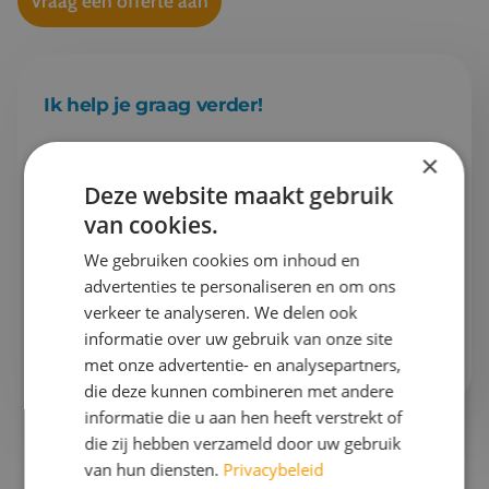
Vraag een offerte aan
Ik help je graag verder!
×
Esther
Projectleider schoolreizen & Finance
Deze website maakt gebruik
van cookies.
Gaan we samen aan de slag?
We gebruiken cookies om inhoud en
advertenties te personaliseren en om ons
Bel mij op
076 522 30 57
verkeer te analyseren. We delen ook
informatie over uw gebruik van onze site
Of stuur mij
een e-mail
met onze advertentie- en analysepartners,
die deze kunnen combineren met andere
informatie die u aan hen heeft verstrekt of
die zij hebben verzameld door uw gebruik
van hun diensten.
Privacybeleid