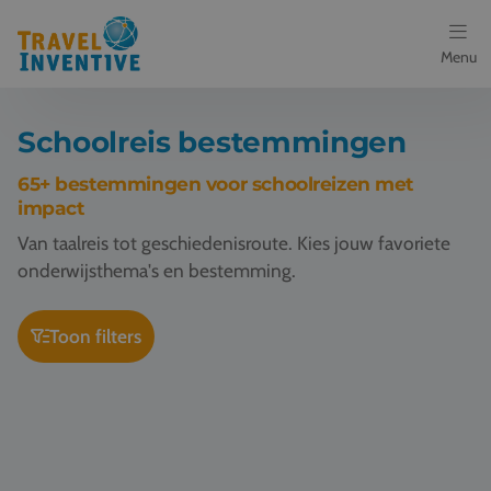
Menu
Bestemmingen
Schoolreis bestemmingen
Schoolreis thema's
65+ bestemmingen voor schoolreizen met
impact
Voor docenten
Van taalreis tot geschiedenisroute. Kies jouw favoriete
onderwijsthema's en bestemming.
Over ons
Toon filters
Een offerte aanvragen
Schoolreis Barcelona
Referenties
Nieuws