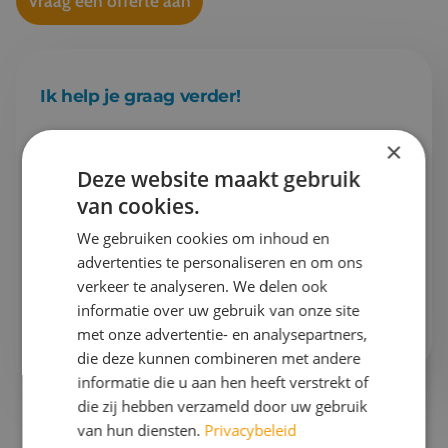
Vraag een offerte aan
Ik help je graag verder!
×
Esther
Projectleider schoolreizen & Finance
Deze website maakt gebruik
van cookies.
Gaan we samen aan de slag?
We gebruiken cookies om inhoud en
advertenties te personaliseren en om ons
Bel mij op
076 522 30 57
verkeer te analyseren. We delen ook
informatie over uw gebruik van onze site
Of stuur mij
een e-mail
met onze advertentie- en analysepartners,
die deze kunnen combineren met andere
informatie die u aan hen heeft verstrekt of
die zij hebben verzameld door uw gebruik
van hun diensten.
Privacybeleid