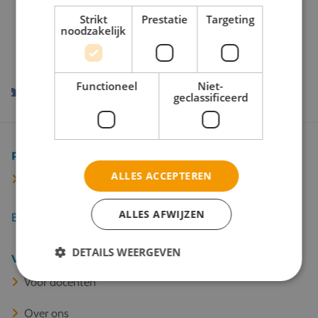
Onze reispartners
Strikt
Prestatie
Targeting
noodzakelijk
Functioneel
Niet-
geclassificeerd
Populaire bestemmingen
ALLES ACCEPTEREN
Barcelona
ALLES AFWIJZEN
Bekijk alle 67 bestemmingen
DETAILS WEERGEVEN
Veel gelezen
Voor docenten
Over ons