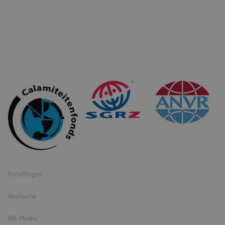
© 2026 Travel Inventive
Algemene voorwaarden
Privacy statement
Instellingen
Realisatie
RB-Media