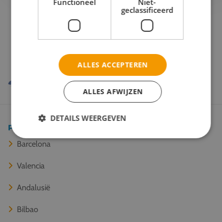
Functioneel
Niet-
geclassificeerd
Onze reispartners
ALLES ACCEPTEREN
ALLES AFWIJZEN
DETAILS WEERGEVEN
Populaire bestemmingen
Barcelona
Valencia
Andalusië
Bilbao