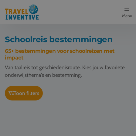
Menu
Bestemmingen
Schoolreis bestemmingen
Schoolreis thema's
65+ bestemmingen voor schoolreizen met
impact
Voor docenten
Van taalreis tot geschiedenisroute. Kies jouw favoriete
onderwijsthema's en bestemming.
Over ons
Toon filters
Een offerte aanvragen
Schoolreis Barcelona
Schoolreis Valencia
Referenties
Nieuws