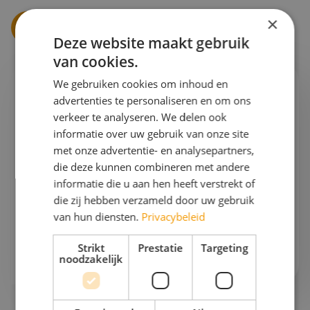
×
Vraag een offerte aan
Deze website maakt gebruik
van cookies.
We gebruiken cookies om inhoud en
Ik help je graag verder!
advertenties te personaliseren en om ons
verkeer te analyseren. We delen ook
Esther
informatie over uw gebruik van onze site
Projectleider schoolreizen & Finance
met onze advertentie- en analysepartners,
die deze kunnen combineren met andere
informatie die u aan hen heeft verstrekt of
Gaan we samen aan de slag?
die zij hebben verzameld door uw gebruik
Bel mij op
076 522 30 57
van hun diensten.
Privacybeleid
Of stuur mij
een e-mail
Strikt
Prestatie
Targeting
noodzakelijk