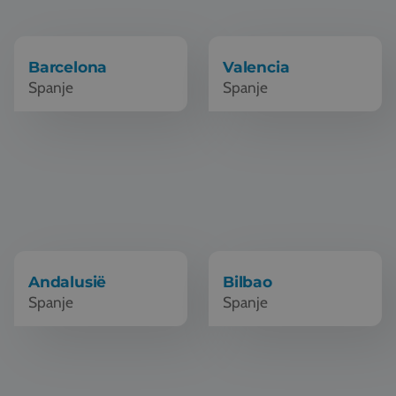
Vacatures
Contact
Barcelona
Valencia
Spanje
Spanje
076 522 30 57
Klantportaal
Schoolreis Andalusië
Schoolreis Bilbao
Andalusië
Bilbao
Spanje
Spanje
Schoolreis Madrid