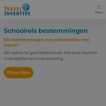
Menu
Bestemmingen
Schoolreis bestemmingen
Schoolreis thema's
65+ bestemmingen voor schoolreizen met
impact
Voor docenten
Van taalreis tot geschiedenisroute. Kies jouw favoriete
onderwijsthema's en bestemming.
Over ons
Toon filters
Een offerte aanvragen
Schoolreis Berlijn
Schoolreis Keulen
Referenties
Nieuws