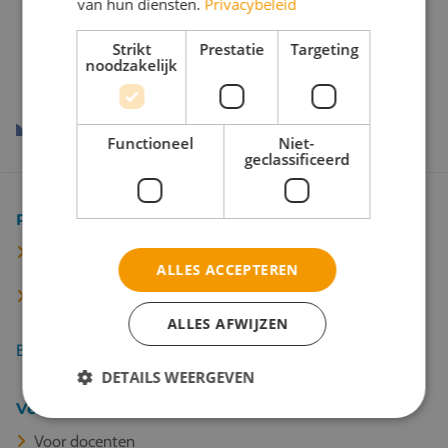
van hun diensten.
Privacybeleid
Onze reispartners
Strikt
Prestatie
Targeting
noodzakelijk
Functioneel
Niet-
geclassificeerd
Populaire bestemmingen
Berlijn
ALLES ACCEPTEREN
Keulen
ALLES AFWIJZEN
Bekijk alle 67 bestemmingen
DETAILS WEERGEVEN
Veel gelezen
Voor docenten