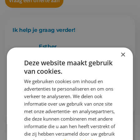
Vraag een offerte aan
Ik help je graag verder!
Esther
×
Projectleider schoolreizen & Finance
Deze website maakt gebruik
van cookies.
Gaan we samen aan de slag?
We gebruiken cookies om inhoud en
Bel mij op
076 522 30 57
advertenties te personaliseren en om ons
verkeer te analyseren. We delen ook
Of stuur mij
een e-mail
informatie over uw gebruik van onze site
met onze advertentie- en analysepartners,
die deze kunnen combineren met andere
informatie die u aan hen heeft verstrekt of
die zij hebben verzameld door uw gebruik