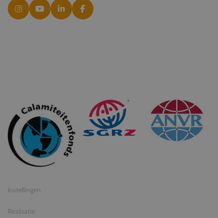
© 2026 Travel Inventive
Algemene voorwaarden
Privacy statement
Instellingen
Realisatie