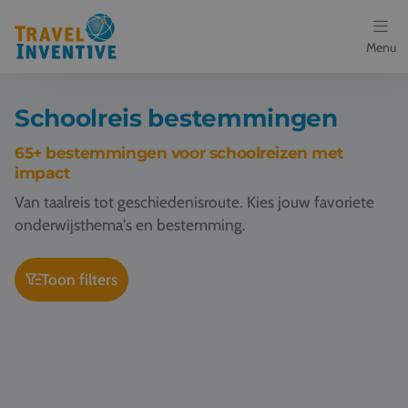
Menu
Bestemmingen
Schoolreis bestemmingen
Schoolreis thema's
65+ bestemmingen voor schoolreizen met
impact
Voor docenten
Van taalreis tot geschiedenisroute. Kies jouw favoriete
onderwijsthema's en bestemming.
Over ons
Toon filters
Een offerte aanvragen
Schoolreis Berlijn
Schoolreis Keulen
Referenties
Nieuws