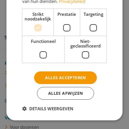
van hun diensten.
Privacybeleid
Onze reispartners
Strikt
Prestatie
Targeting
noodzakelijk
Functioneel
Niet-
geclassificeerd
Populaire bestemmingen
Berlijn
ALLES ACCEPTEREN
Keulen
ALLES AFWIJZEN
Bekijk alle 67 bestemmingen
DETAILS WEERGEVEN
Veel gelezen
Voor docenten