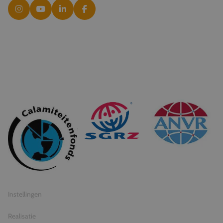
© 2026 Travel Inventive
Algemene voorwaarden
Privacy statement
Instellingen
Realisatie