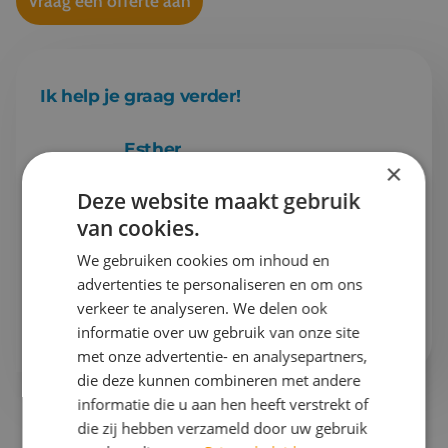
Vraag een offerte aan
Ik help je graag verder!
Esther
×
Projectleider schoolreizen & Finance
Deze website maakt gebruik
van cookies.
Gaan we samen aan de slag?
We gebruiken cookies om inhoud en
Bel mij op
076 522 30 57
advertenties te personaliseren en om ons
verkeer te analyseren. We delen ook
Of stuur mij
een e-mail
informatie over uw gebruik van onze site
met onze advertentie- en analysepartners,
die deze kunnen combineren met andere
informatie die u aan hen heeft verstrekt of
die zij hebben verzameld door uw gebruik