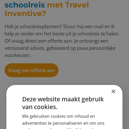
schoolreis
met Travel
Inventive?
Heb je schoolreisplannen? Stuur mij een mail en ik
help je verder om het beste uit je schoolreis te halen.
Of vraag direct een offerte aan. Je ontvangt een
verrassend advies, gebaseerd op jouw persoonlijke
voorkeuren.
Vraag een offerte aan
×
Ik help je graag verder!
Deze website maakt gebruik
van cookies.
Esther
We gebruiken cookies om inhoud en
Projectleider schoolreizen & Finance
advertenties te personaliseren en om ons