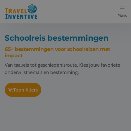
Menu
Bestemmingen
Schoolreis bestemmingen
Schoolreis thema's
65+ bestemmingen voor schoolreizen met
impact
Voor docenten
Van taalreis tot geschiedenisroute. Kies jouw favoriete
onderwijsthema's en bestemming.
Over ons
Toon filters
Een offerte aanvragen
Schoolreis Parijs
Schoolreis Barcelona
Referenties
Nieuws