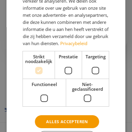
verkeer te analyseren. We delen ook
Gaan we samen aan de slag?
informatie over uw gebruik van onze site
met onze advertentie- en analysepartners,
Bel mij op
076 522 30 57
die deze kunnen combineren met andere
informatie die u aan hen heeft verstrekt of
Of stuur mij
een e-mail
die zij hebben verzameld door uw gebruik
van hun diensten.
Privacybeleid
Strikt
Prestatie
Targeting
noodzakelijk
Onze reispartners
Functioneel
Niet-
geclassificeerd
ALLES ACCEPTEREN