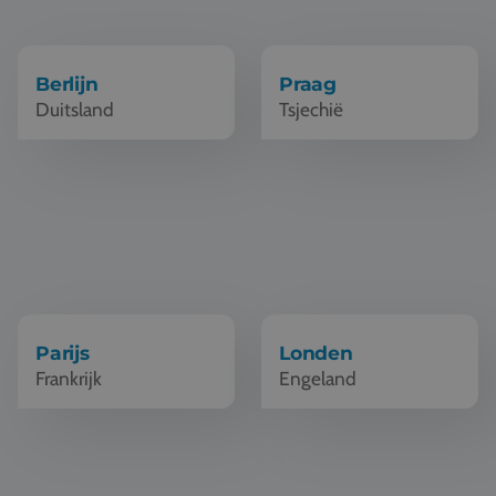
Vacatures
Contact
Berlijn
Praag
Duitsland
Tsjechië
076 522 30 57
Klantportaal
Schoolreis Parijs
Schoolreis Londen
Parijs
Londen
Frankrijk
Engeland
Schoolreis Kopenhagen
Schoolreis Barcelona