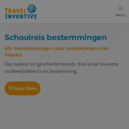
Menu
Bestemmingen
Schoolreis bestemmingen
Schoolreis thema's
65+ bestemmingen voor schoolreizen met
impact
Voor docenten
Van taalreis tot geschiedenisroute. Kies jouw favoriete
onderwijsthema's en bestemming.
Over ons
Toon filters
Een offerte aanvragen
Schoolreis Berlijn
Schoolreis Praag
Referenties
Nieuws