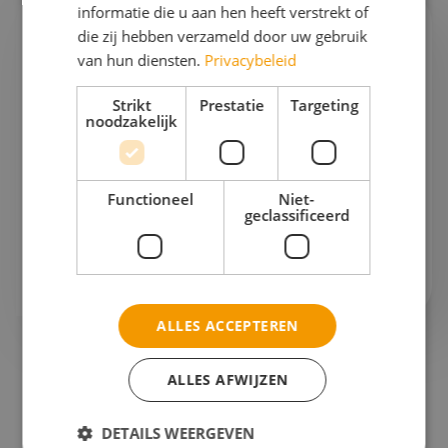
informatie die u aan hen heeft verstrekt of
die zij hebben verzameld door uw gebruik
Ik help je graag verder!
van hun diensten.
Privacybeleid
Esther
Strikt
Prestatie
Targeting
Projectleider schoolreizen & Finance
noodzakelijk
Gaan we samen aan de slag?
Functioneel
Niet-
Bel mij op
076 522 30 57
geclassificeerd
Of stuur mij
een e-mail
ALLES ACCEPTEREN
ALLES AFWIJZEN
Onze reispartners
DETAILS WEERGEVEN