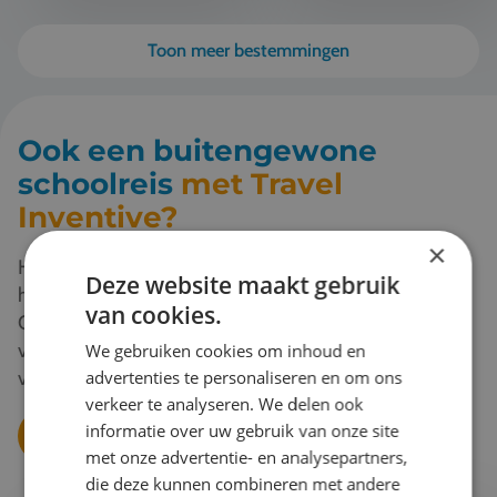
Toon meer bestemmingen
Ook een buitengewone
schoolreis
met Travel
Inventive?
×
Heb je schoolreisplannen? Stuur mij een mail en ik
Deze website maakt gebruik
help je verder om het beste uit je schoolreis te halen.
van cookies.
Of vraag direct een offerte aan. Je ontvangt een
verrassend advies, gebaseerd op jouw persoonlijke
We gebruiken cookies om inhoud en
voorkeuren.
advertenties te personaliseren en om ons
verkeer te analyseren. We delen ook
informatie over uw gebruik van onze site
Vraag een offerte aan
met onze advertentie- en analysepartners,
die deze kunnen combineren met andere