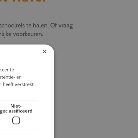
schoolreis te halen. Of vraag
lijke voorkeuren.
×
keer te
tentie- en
 heeft verstrekt
Niet-
geclassificeerd