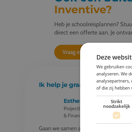
Inventive?
Heb je schoolreisplannen? Stuur 
direct een offerte aan. Je ontv
Vraag een offerte aan
Deze websit
We gebruiken coo
analyseren. We de
analysepartners,
Ik help je graag verder!
of die zij hebbe
Esther
Strikt
noodzakelijk
Projectleider schoolreizen
& Finance
Gaan we samen aan de slag?