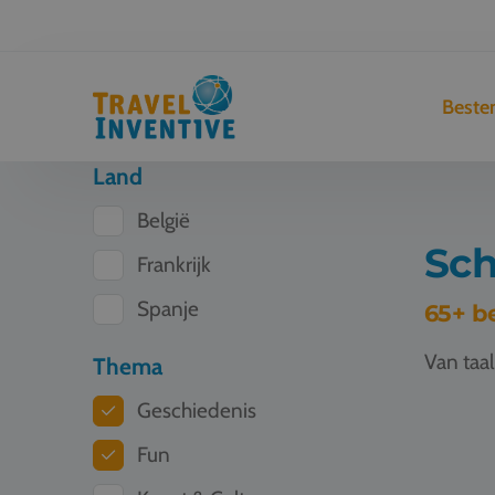
Best
Land
België
Sch
Frankrijk
Spanje
65+ b
Van taa
Thema
Geschiedenis
Schoolreis
Fun