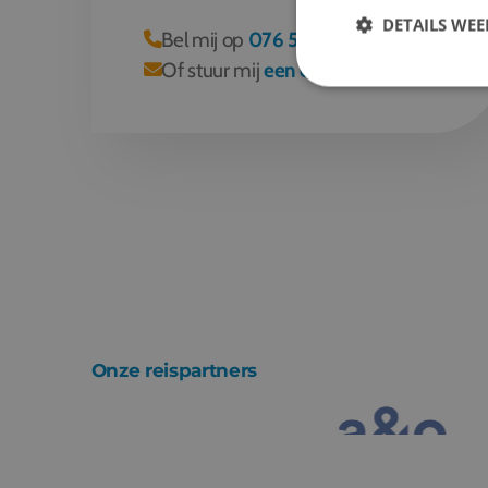
DETAILS WE
Bel mij op
076 522 30 57
Of stuur mij
een e-mail
Onze reispartners