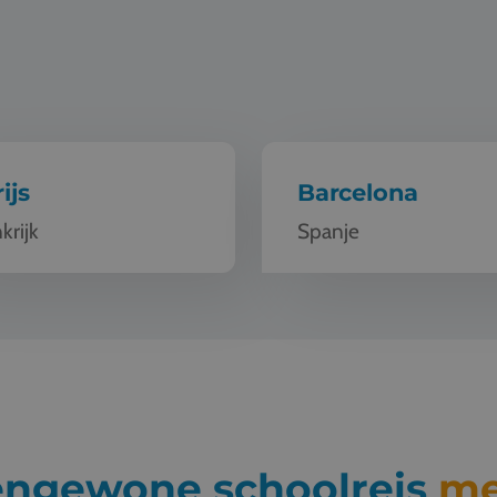
ijs
Barcelona
krijk
Spanje
engewone schoolreis
me