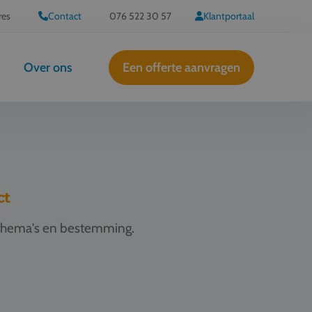
res
Contact
076 522 30 57
Klantportaal
Over ons
Een offerte aanvragen
ct
jsthema's en bestemming.
Schoolreis Antwerpen