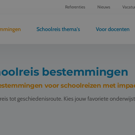
Referenties
Nieuws
Vacatu
emmingen
Schoolreis thema's
Voor docenten
oolreis bestemmingen
estemmingen voor schoolreizen met impa
lreis tot geschiedenisroute. Kies jouw favoriete onderwi
 Parijs
Schoolreis Barcelona