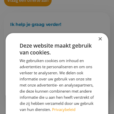
Vraag een offerte aan
Ik help je graag verder!
×
Esther
Projectleider schoolreizen & Finance
Deze website maakt gebruik
van cookies.
Gaan we samen aan de slag?
We gebruiken cookies om inhoud en
advertenties te personaliseren en om ons
Bel mij op
076 522 30 57
verkeer te analyseren. We delen ook
informatie over uw gebruik van onze site
Of stuur mij
een e-mail
met onze advertentie- en analysepartners,
die deze kunnen combineren met andere
informatie die u aan hen heeft verstrekt of
die zij hebben verzameld door uw gebruik
van hun diensten.
Privacybeleid