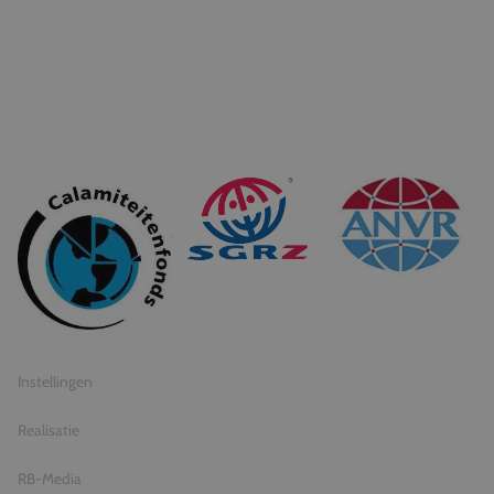
© 2026 Travel Inventive
Algemene voorwaarden
Privacy statement
Instellingen
Realisatie
RB-Media