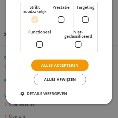
Onze reispartners
Strikt
Prestatie
Targeting
noodzakelijk
Functioneel
Niet-
geclassificeerd
Populaire bestemmingen
ALLES ACCEPTEREN
Rome
ALLES AFWIJZEN
Bekijk alle 67 bestemmingen
DETAILS WEERGEVEN
Veel gelezen
Voor docenten
Over ons