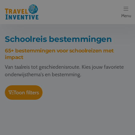
Menu
Bestemmingen
Schoolreis bestemmingen
Schoolreis thema's
65+ bestemmingen voor schoolreizen met
impact
Voor docenten
Van taalreis tot geschiedenisroute. Kies jouw favoriete
onderwijsthema's en bestemming.
Over ons
Toon filters
Een offerte aanvragen
Schoolreis Rome
Referenties
Nieuws