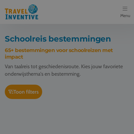
Menu
Bestemmingen
Schoolreis bestemmingen
Schoolreis thema's
65+ bestemmingen voor schoolreizen met
impact
Voor docenten
Van taalreis tot geschiedenisroute. Kies jouw favoriete
onderwijsthema's en bestemming.
Over ons
Toon filters
Een offerte aanvragen
Schoolreis Kopenhagen
Referenties
Nieuws