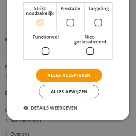
Onze reispartners
Strikt
Prestatie
Targeting
noodzakelijk
Functioneel
Niet-
geclassificeerd
Populaire bestemmingen
ALLES ACCEPTEREN
Kopenhagen
ALLES AFWIJZEN
Bekijk alle 67 bestemmingen
DETAILS WEERGEVEN
Veel gelezen
Voor docenten
Over ons