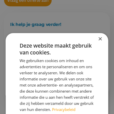
Vraag een offerte aan
Ik help je graag verder!
×
Esther
Projectleider schoolreizen & Finance
Deze website maakt gebruik
van cookies.
Gaan we samen aan de slag?
We gebruiken cookies om inhoud en
advertenties te personaliseren en om ons
Bel mij op
076 522 30 57
verkeer te analyseren. We delen ook
informatie over uw gebruik van onze site
Of stuur mij
een e-mail
met onze advertentie- en analysepartners,
die deze kunnen combineren met andere
informatie die u aan hen heeft verstrekt of
die zij hebben verzameld door uw gebruik
van hun diensten.
Privacybeleid