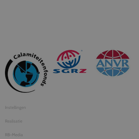
© 2026 Travel Inventive
Algemene voorwaarden
Privacy statement
Instellingen
Realisatie
RB-Media