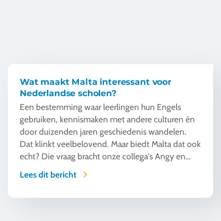
Vacatures
Contact
076 522 30 57
Klantportaal
Wat maakt Malta interessant voor
Nederlandse scholen?
Een bestemming waar leerlingen hun Engels
gebruiken, kennismaken met andere culturen én
door duizenden jaren geschiedenis wandelen.
Dat klinkt veelbelovend. Maar biedt Malta dat ook
echt? Die vraag bracht onze collega's Angy en
Vivian naar Malta. Op uitnodiging van onze lokale
Lees dit bericht
partner kregen zij de kans om het eiland van
dichtbij te ontdekken. Met als vraag: wat maakt
Malta interessant voor Nederlandse scholen? Na
Waar Buddy to Buddy en Travel Inventive elkaar versterken
een week op Malta werd duidelijk waarom deze