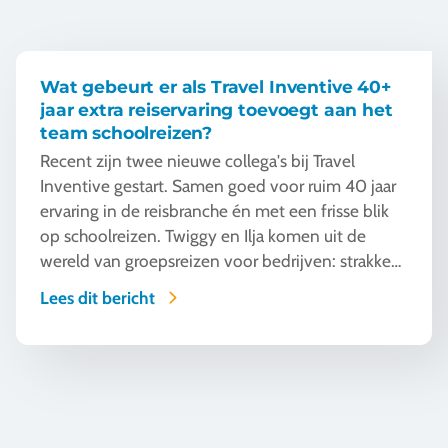
Wat gebeurt er als Travel Inventive 40+
jaar extra reiservaring toevoegt aan het
team schoolreizen?
Recent zijn twee nieuwe collega's bij Travel
Inventive gestart. Samen goed voor ruim 40 jaar
ervaring in de reisbranche én met een frisse blik
op schoolreizen. Twiggy en Ilja komen uit de
wereld van groepsreizen voor bedrijven: strakke
trajecten, kritische klanten en duidelijke
Lees dit bericht
hiërarchie. Tijd om ze kort voor te stellen. En
vooral: te horen wat hen opvalt wanneer je die
bagage mixt met een team dat operationeel staat
Meer uit je TTO schoolreis halen: inzichten uit de TTO-beurs
als een huis.