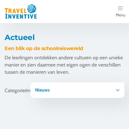
Menu
Bestemmingen
Actueel
Schoolreis thema's
Een blik op de schoolreiswereld
De leerlingen ontdekken andere culturen op een unieke
Voor docenten
manier en zien daarmee met eigen ogen de verschillen
tussen de manieren van leven.
Over ons
Een offerte aanvragen
Categorieën
Nieuws
Referenties
Wat maakt Malta interessant voor Nederlandse scholen?
Nieuws