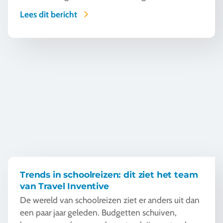
een schoolreis. Want een schoolreis organiseren
Lees dit bericht
draait tegenwoordig om meer dan die leuke
bestemming en een goed programma. Zeker bij
reizen met leerlingen spelen zaken als
Trends in schoolreizen: dit ziet het team van Travel Inventive
begeleiding, bereikbaarheid en heldere afspraken
een grote rol. Helemaal wanneer er onderweg iets
onverwachts gebeurt.
Trends in schoolreizen: dit ziet het team
van Travel Inventive
De wereld van schoolreizen ziet er anders uit dan
een paar jaar geleden. Budgetten schuiven,