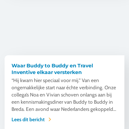
bestemming steeds meer aandacht verdient
binnen het onderwijs.
Waar Buddy to Buddy en Travel
Inventive elkaar versterken
“Hij kwam hier speciaal voor mij.” Van een
ongemakkelijke start naar échte verbinding. Onze
collega’s Noa en Vivian schoven onlangs aan bij
een kennismakingsdiner van Buddy to Buddy in
Breda. Een avond waar Nederlanders gekoppeld
worden aan nieuwkomers die hun weg proberen
Lees dit bericht
te vinden in een compleet nieuwe omgeving,