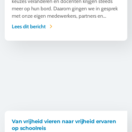
keuzes veranderen en docenten krijgen steeds
meer op hun bord. Daarom gingen we in gesprek
met onze eigen medewerkers, partners en
specialisten uit het werkveld. Mensen die
Lees dit bericht
dagelijks met scholen werken, duizenden
leerlingen zien vertrekken en van dichtbij merken
hoe keuzes, budgetten en verwachtingen
Van vrijheid vieren naar vrijheid ervaren op schoolreis
veranderen. Vandaag delen we de belangrijkste
trends die ons eigen ervaren schoolreisteam
signaleert. Wat zien zij veranderen door de jaren
heen? En vooral: wat betekent dat voor jou als
docent?
Van vrijheid vieren naar vrijheid ervaren
op schoolreis