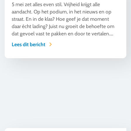
5 mei zet alles even stil. Vrijheid krijgt alle
aandacht. Op het podium, in het nieuws en op
straat. En in de klas? Hoe geef je dat moment
daar écht lading? Juist nu groeit de behoefte om
dat gevoel vast te pakken en door te vertalen.
Van verhaal naar ervaring. Dat gebeurt zodra
Lees dit bericht
leerlingen het zelf beleven. Buiten hun eigen
bubbel. In ontmoetingen die verrassen. In
situaties die raken. Wanneer ze schakelen tussen
117 brugklassers op reis naar Canterbury: waarom dit werkt
talen, culturen en perspectieven. Daar pakt de
schoolreis door op wat docenten in de klas al in
gang zetten.