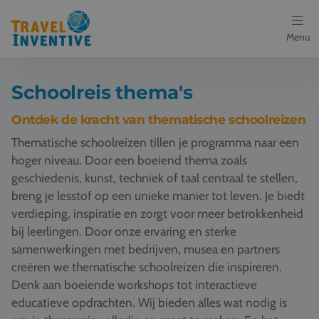
Menu
Bestemmingen
Schoolreis thema's
Schoolreis thema's
Ontdek de kracht van thematische schoolreizen
Thematische schoolreizen tillen je programma naar een
Voor docenten
hoger niveau. Door een boeiend thema zoals
geschiedenis, kunst, techniek of taal centraal te stellen,
Over ons
breng je lesstof op een unieke manier tot leven. Je biedt
verdieping, inspiratie en zorgt voor meer betrokkenheid
Een offerte aanvragen
bij leerlingen. Door onze ervaring en sterke
samenwerkingen met bedrijven, musea en partners
Referenties
creëren we thematische schoolreizen die inspireren.
Denk aan boeiende workshops tot interactieve
Nieuws
educatieve opdrachten. Wij bieden alles wat nodig is