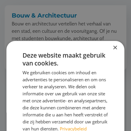
Bouw & Architectuur
Bouw en architectuur vertellen het verhaal van
een stad, een cultuur en de vooruitgang. Of je nu
met studenten bouwkunde, architectuur of
techniek op reis gaat, overal in Europa ontdek je
×
iconische...
Deze website maakt gebruik
Bekijk het thema
van cookies.
We gebruiken cookies om inhoud en
advertenties te personaliseren en om ons
Automotive
verkeer te analyseren. We delen ook
informatie over uw gebruik van onze site
met onze advertentie- en analysepartners,
die deze kunnen combineren met andere
informatie die u aan hen heeft verstrekt of
die zij hebben verzameld door uw gebruik
van hun diensten.
Privacybeleid