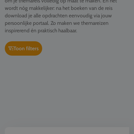
om je themareis volledig op maat te maken. En het
Vacatures
wordt nóg makkelijker: na het boeken van de reis
download je alle opdrachten eenvoudig via jouw
Contact
persoonlijke portaal. Zo maken we themareizen
076 522 30 57
inspirerend én praktisch haalbaar.
Klantportaal
Toon filters
Kunst & Cultuur