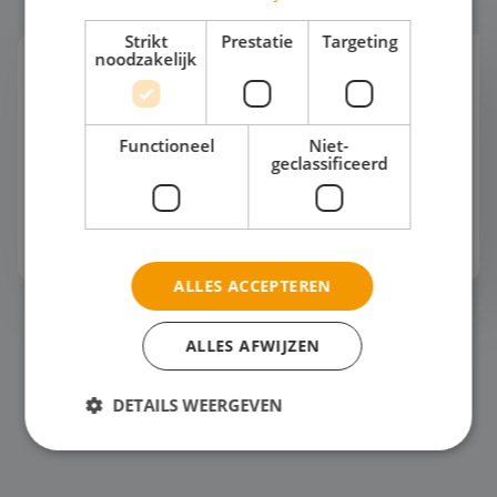
Strikt
Prestatie
Targeting
noodzakelijk
Automotive
"Hoe ziet een werkplaats er over 10 jaar uit? Nog
steeds vol bruggen en gereedschap? Of werken
Functioneel
Niet-
monteurs straks met AI-gestuurde diagnoses en
geclassificeerd
robots?"De automotive wereld verandert
razendsnel. Tijde...
Bekijk het thema
ALLES ACCEPTEREN
Horeca
ALLES AFWIJZEN
DETAILS WEERGEVEN