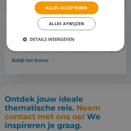
ALLES ACCEPTEREN
Mode en Design
ALLES AFWIJZEN
"Wist jij dat deze jas van gerecycled oceaanplastic
is gemaakt?" "Serieus? Dat zie je echt niet. Mode
DETAILS WEERGEVEN
kan dus ook duurzaam én mooi zijn!" Een
studiereis naar de modehoofdsteden van Europa
o...
Bekijk het thema
Ontdek jouw ideale
thematische reis.
Neem
contact met ons op!
We
inspireren je graag.