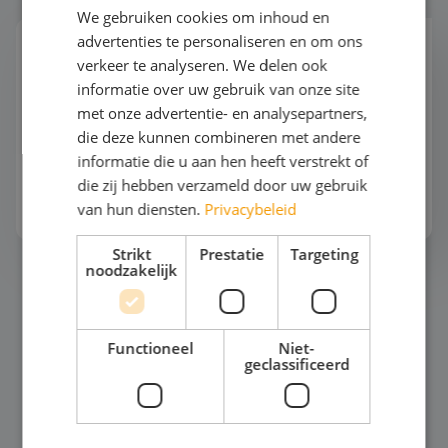
We gebruiken cookies om inhoud en
advertenties te personaliseren en om ons
Automotive
verkeer te analyseren. We delen ook
"Hoe ziet een werkplaats er over 10 jaar uit? Nog
informatie over uw gebruik van onze site
steeds vol bruggen en gereedschap? Of werken
met onze advertentie- en analysepartners,
monteurs straks met AI-gestuurde diagnoses en
die deze kunnen combineren met andere
robots?"De automotive wereld verandert
informatie die u aan hen heeft verstrekt of
razendsnel. Tijde...
die zij hebben verzameld door uw gebruik
Bekijk het thema
van hun diensten.
Privacybeleid
Strikt
Prestatie
Targeting
noodzakelijk
Mode en Design
Functioneel
Niet-
geclassificeerd