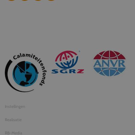
© 2026 Travel Inventive
Algemene voorwaarden
Privacy statement
Instellingen
Realisatie
RB-Media