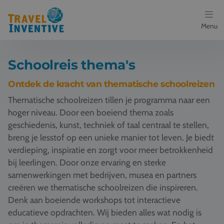
Menu
Bestemmingen
Schoolreis thema's
Schoolreis thema's
Ontdek de kracht van thematische schoolreizen
Thematische schoolreizen tillen je programma naar een
Voor docenten
hoger niveau. Door een boeiend thema zoals
geschiedenis, kunst, techniek of taal centraal te stellen,
Over ons
breng je lesstof op een unieke manier tot leven. Je biedt
verdieping, inspiratie en zorgt voor meer betrokkenheid
Een offerte aanvragen
bij leerlingen. Door onze ervaring en sterke
samenwerkingen met bedrijven, musea en partners
Referenties
creëren we thematische schoolreizen die inspireren.
Denk aan boeiende workshops tot interactieve
Nieuws
educatieve opdrachten. Wij bieden alles wat nodig is