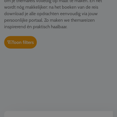
om je themareis volledig op maat te maken. En het
Vacatures
wordt nóg makkelijker: na het boeken van de reis
download je alle opdrachten eenvoudig via jouw
Contact
persoonlijke portaal. Zo maken we themareizen
076 522 30 57
inspirerend én praktisch haalbaar.
Klantportaal
Toon filters
Kunst & Cultuur