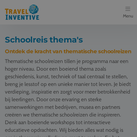
Menu
Bestemmingen
Schoolreis thema's
Schoolreis thema's
Ontdek de kracht van thematische schoolreizen
Thematische schoolreizen tillen je programma naar een
Voor docenten
hoger niveau. Door een boeiend thema zoals
geschiedenis, kunst, techniek of taal centraal te stellen,
Over ons
breng je lesstof op een unieke manier tot leven. Je biedt
verdieping, inspiratie en zorgt voor meer betrokkenheid
Een offerte aanvragen
bij leerlingen. Door onze ervaring en sterke
samenwerkingen met bedrijven, musea en partners
Referenties
creëren we thematische schoolreizen die inspireren.
Denk aan boeiende workshops tot interactieve
Nieuws
educatieve opdrachten. Wij bieden alles wat nodig is