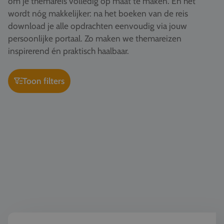
om je themareis volledig op maat te maken. En het
Vacatures
wordt nóg makkelijker: na het boeken van de reis
download je alle opdrachten eenvoudig via jouw
Contact
persoonlijke portaal. Zo maken we themareizen
076 522 30 57
inspirerend én praktisch haalbaar.
Klantportaal
Toon filters
Kunst & Cultuur