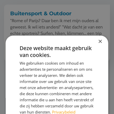
Buitensport & Outdoor
"Rome of Parijs? Daar ben ik met mijn ouders al
geweest. Ik wil iets anders!" "Wat dacht je van een
echte sportreis? Surfen, hiken, klimmen… een trip
vol actie!" "Wacht even… dus in p...
×
Deze website maakt gebruik
Bekijk het thema
van cookies.
We gebruiken cookies om inhoud en
advertenties te personaliseren en om ons
Horeca
verkeer te analyseren. We delen ook
informatie over uw gebruik van onze site
met onze advertentie- en analysepartners,
die deze kunnen combineren met andere
informatie die u aan hen heeft verstrekt of
die zij hebben verzameld door uw gebruik
van hun diensten.
Privacybeleid