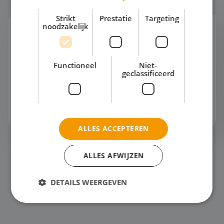
Strikt
Prestatie
Targeting
noodzakelijk
Horeca
Jouw studenten dromen van een toekomst in de
horeca? Tijd om ze gastvrijheid écht te laten
Functioneel
Niet-
beleven! Stap met hen in de wereld van
geclassificeerd
gastronomie en ontdek hoe service een
kunstvorm wordt. Van w...
Bekijk het thema
ALLES ACCEPTEREN
Zeilen
ALLES AFWIJZEN
DETAILS WEERGEVEN