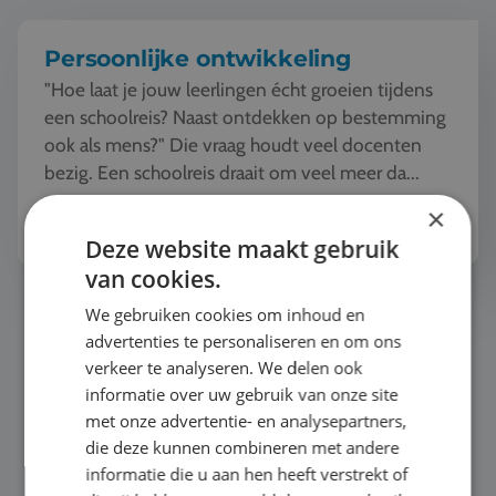
Persoonlijke ontwikkeling
"Hoe laat je jouw leerlingen écht groeien tijdens
een schoolreis? Naast ontdekken op bestemming
ook als mens?" Die vraag houdt veel docenten
bezig. Een schoolreis draait om veel meer da...
Bekijk het thema
×
Deze website maakt gebruik
van cookies.
Buitensport & Outdoor
We gebruiken cookies om inhoud en
advertenties te personaliseren en om ons
verkeer te analyseren. We delen ook
informatie over uw gebruik van onze site
met onze advertentie- en analysepartners,
die deze kunnen combineren met andere
informatie die u aan hen heeft verstrekt of