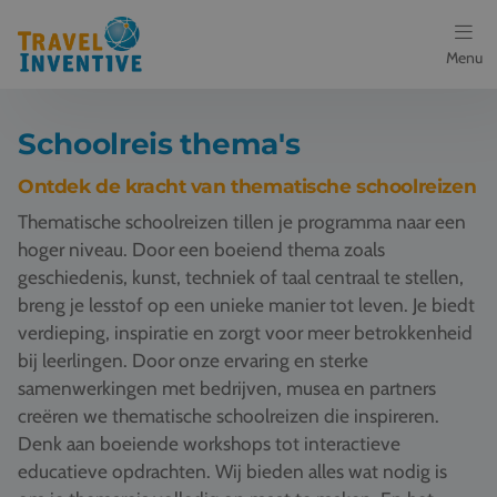
Menu
Bestemmingen
Schoolreis thema's
Schoolreis thema's
Ontdek de kracht van thematische schoolreizen
Thematische schoolreizen tillen je programma naar een
Voor docenten
hoger niveau. Door een boeiend thema zoals
geschiedenis, kunst, techniek of taal centraal te stellen,
Over ons
breng je lesstof op een unieke manier tot leven. Je biedt
verdieping, inspiratie en zorgt voor meer betrokkenheid
Een offerte aanvragen
bij leerlingen. Door onze ervaring en sterke
samenwerkingen met bedrijven, musea en partners
Referenties
creëren we thematische schoolreizen die inspireren.
Denk aan boeiende workshops tot interactieve
Nieuws
educatieve opdrachten. Wij bieden alles wat nodig is