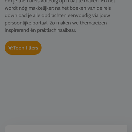
om je themareis volledig op maat te maken. En het
Vacatures
wordt nóg makkelijker: na het boeken van de reis
download je alle opdrachten eenvoudig via jouw
Contact
persoonlijke portaal. Zo maken we themareizen
076 522 30 57
inspirerend én praktisch haalbaar.
Klantportaal
Toon filters
Kunst & Cultuur