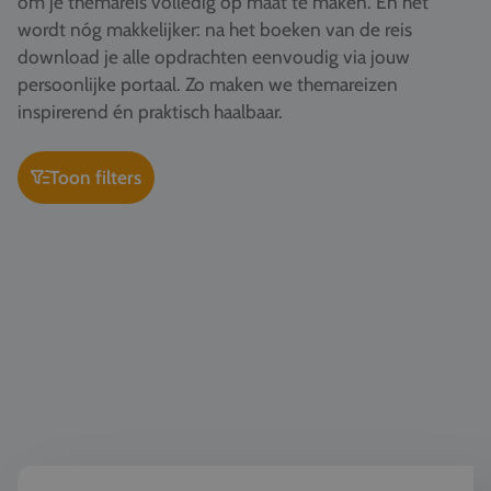
om je themareis volledig op maat te maken. En het
Vacatures
wordt nóg makkelijker: na het boeken van de reis
download je alle opdrachten eenvoudig via jouw
Contact
persoonlijke portaal. Zo maken we themareizen
076 522 30 57
inspirerend én praktisch haalbaar.
Klantportaal
Toon filters
Kunst & Cultuur