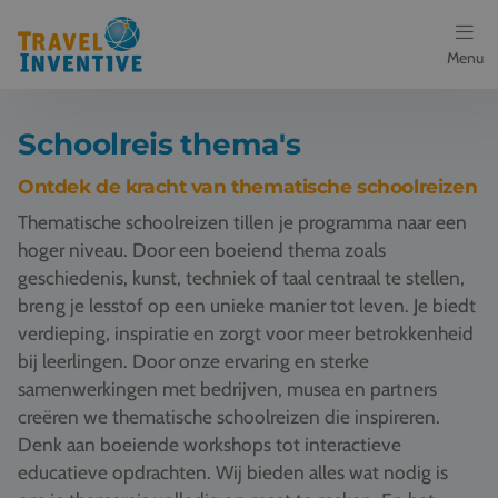
Menu
Bestemmingen
Schoolreis thema's
Schoolreis thema's
Ontdek de kracht van thematische schoolreizen
Thematische schoolreizen tillen je programma naar een
Voor docenten
hoger niveau. Door een boeiend thema zoals
geschiedenis, kunst, techniek of taal centraal te stellen,
Over ons
breng je lesstof op een unieke manier tot leven. Je biedt
verdieping, inspiratie en zorgt voor meer betrokkenheid
Een offerte aanvragen
bij leerlingen. Door onze ervaring en sterke
samenwerkingen met bedrijven, musea en partners
Referenties
creëren we thematische schoolreizen die inspireren.
Denk aan boeiende workshops tot interactieve
Nieuws
educatieve opdrachten. Wij bieden alles wat nodig is