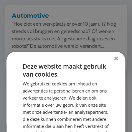
Automotive
"Hoe ziet een werkplaats er over 10 jaar uit? Nog
steeds vol bruggen en gereedschap? Of werken
monteurs straks met AI-gestuurde diagnoses en
robots?"De automotive wereld verandert
razendsnel. Tijde...
Bekijk het thema
×
Deze website maakt gebruik
van cookies.
Persoonlijke ontwikkeling
We gebruiken cookies om inhoud en
advertenties te personaliseren en om ons
verkeer te analyseren. We delen ook
informatie over uw gebruik van onze site
met onze advertentie- en analysepartners,
die deze kunnen combineren met andere
informatie die u aan hen heeft verstrekt of