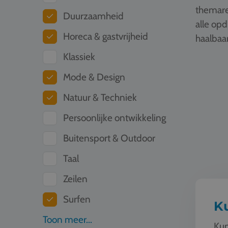
themare
Duurzaamheid
alle op
Horeca & gastvrijheid
haalbaar
Klassiek
Kunst & C
Mode & Design
Natuur & Techniek
Persoonlijke ontwikkeling
Buitensport & Outdoor
Taal
Zeilen
Surfen
Ku
Toon meer...
Kun