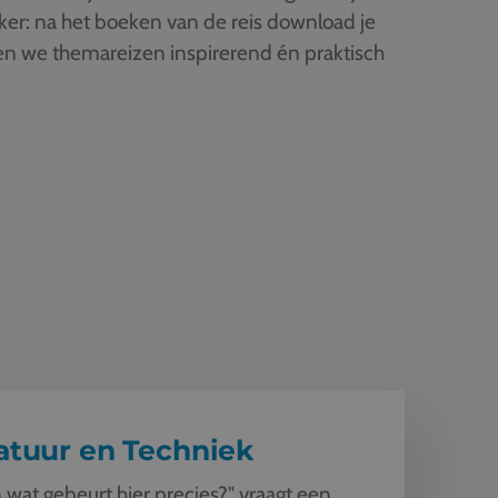
ker: na het boeken van de reis download je
ken we themareizen inspirerend én praktisch
n Techniek
atuur en Techniek
 wat gebeurt hier precies?" vraagt een