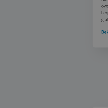
ove
hip
graf
man
Bek
Duurzaa