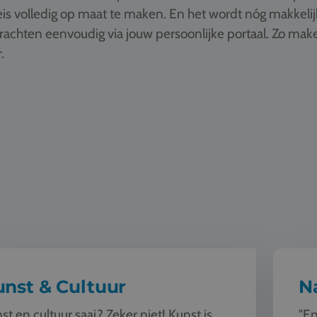
is volledig op maat te maken. En het wordt nóg makkelij
drachten eenvoudig via jouw persoonlijke portaal. Zo ma
.
ultuur
Natuur e
nst & Cultuur
N
st en cultuur saai? Zeker niet! Kunst is
"En