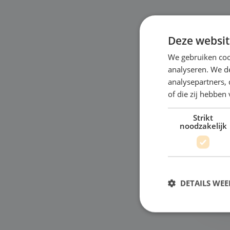
Deze websit
We gebruiken coo
M
analyseren. We de
analysepartners,
"Wi
of die zij hebbe
oce
Strikt
je 
noodzakelijk
moo
mod
Bek
DETAILS WE