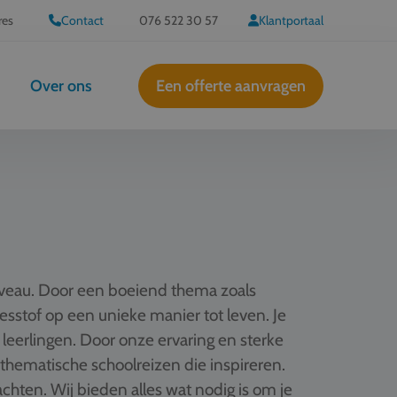
res
Contact
076 522 30 57
Klantportaal
Over ons
Een offerte aanvragen
iveau. Door een boeiend thema zoals
 lesstof op een unieke manier tot leven. Je
 leerlingen. Door onze ervaring en sterke
hematische schoolreizen die inspireren.
hten. Wij bieden alles wat nodig is om je