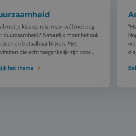
uurzaamheid
A
wil met je klas op reis, maar wél met oog
"Ho
r duurzaamheid? Natuurlijk moet het ook
Nog
ktisch en betaalbaar blijven. Met
we
iviteiten die echt toegankelijk zijn voor
dia
geren. Dat r...
ver
ijk het thema
Bek
Design
Horeca