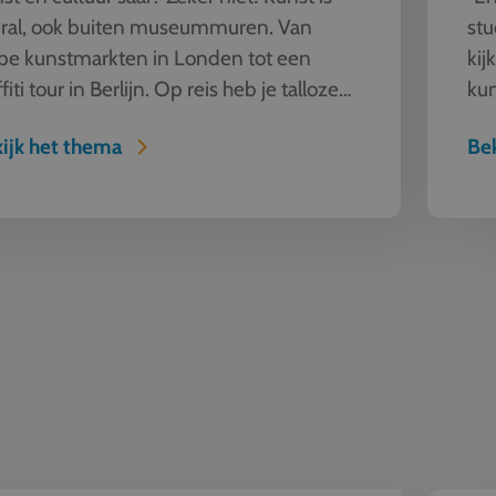
ral, ook buiten museummuren. Van
stu
pe kunstmarkten in Londen tot een
kij
fiti tour in Berlijn. Op reis heb je talloze
kun
ieren om kunst te beleven en...
sam
ijk het thema
Bek
mheid
Automot