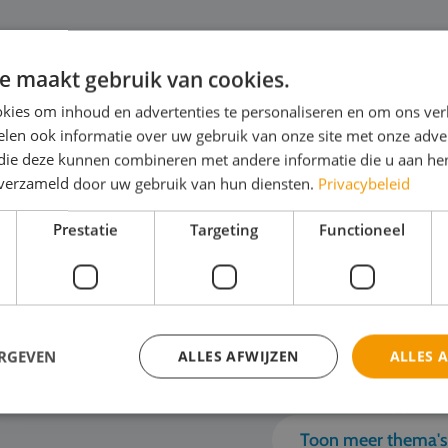
e maakt gebruik van cookies.
kies om inhoud en advertenties te personaliseren en om ons ver
ode en Design
H
len ook informatie over uw gebruik van onze site met onze adver
 die deze kunnen combineren met andere informatie die u aan hen
st jij dat deze jas van gerecycled
Jo
n verzameld door uw gebruik van hun diensten.
Privacybeleid
aanplastic is gemaakt?" "Serieus? Dat zie
in 
Prestatie
Targeting
Functioneel
echt niet. Mode kan dus ook duurzaam én
lat
i zijn!" Een studiereis naar de
van
ehoofdsteden van Europa o...
kun
ijk het thema
Bek
ERGEVEN
ALLES AFWIJZEN
ALLES 
Toon meer thema'