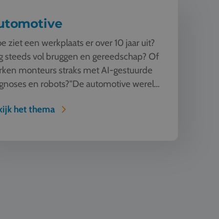
utomotive
e ziet een werkplaats er over 10 jaar uit?
 steeds vol bruggen en gereedschap? Of
rken monteurs straks met AI-gestuurde
gnoses en robots?"De automotive wereld
andert razendsnel. Tijde...
ijk het thema