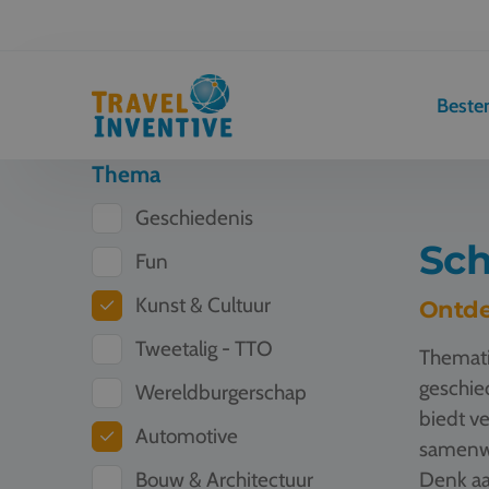
Best
Thema
Geschiedenis
Sch
Fun
Kunst & Cultuur
Ontde
Tweetalig - TTO
Themati
geschied
Wereldburgerschap
biedt ve
Automotive
samenwe
Bouw & Architectuur
Denk aa