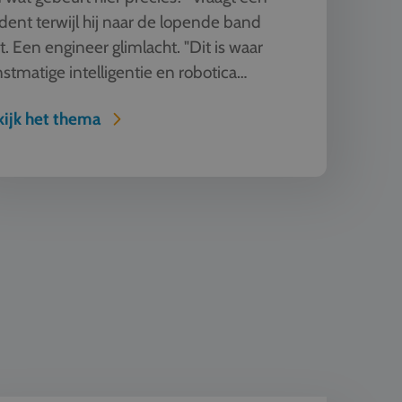
dent terwijl hij naar de lopende band
kt. Een engineer glimlacht. "Dit is waar
stmatige intelligentie en robotica
enkomen. Deze machine ziet, l...
ijk het thema
ive