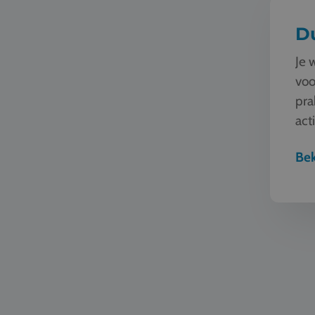
D
Je 
voo
pra
act
jon
Bek
Mode en 