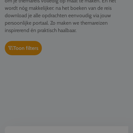
om je themareis volledig op maat te maken. En het
Vacatures
wordt nóg makkelijker: na het boeken van de reis
download je alle opdrachten eenvoudig via jouw
Contact
persoonlijke portaal. Zo maken we themareizen
076 522 30 57
inspirerend én praktisch haalbaar.
Klantportaal
Toon filters
Kunst & Cultuur