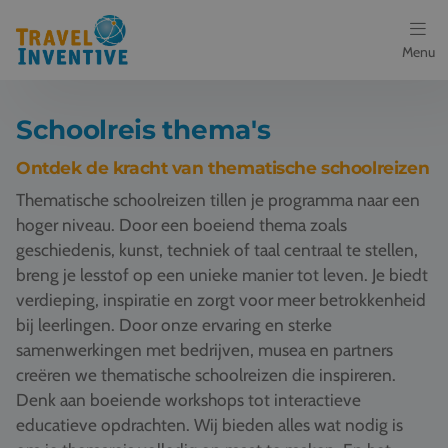
Menu
Bestemmingen
Schoolreis thema's
Schoolreis thema's
Ontdek de kracht van thematische schoolreizen
Thematische schoolreizen tillen je programma naar een
Voor docenten
hoger niveau. Door een boeiend thema zoals
geschiedenis, kunst, techniek of taal centraal te stellen,
Over ons
breng je lesstof op een unieke manier tot leven. Je biedt
verdieping, inspiratie en zorgt voor meer betrokkenheid
Een offerte aanvragen
bij leerlingen. Door onze ervaring en sterke
samenwerkingen met bedrijven, musea en partners
Referenties
creëren we thematische schoolreizen die inspireren.
Denk aan boeiende workshops tot interactieve
Nieuws
educatieve opdrachten. Wij bieden alles wat nodig is