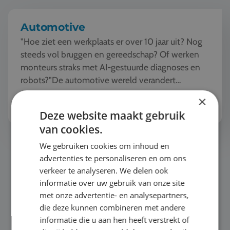
Automotive
"Hoe ziet een werkplaats er over 10 jaar uit? Nog
steeds vol bruggen en gereedschap? Of werken
monteurs straks met AI-gestuurde diagnoses en
robots?"De automotive wereld verandert
razendsnel. Tijde...
Bekijk het thema
×
Deze website maakt gebruik
van cookies.
Mode en Design
We gebruiken cookies om inhoud en
advertenties te personaliseren en om ons
verkeer te analyseren. We delen ook
informatie over uw gebruik van onze site
met onze advertentie- en analysepartners,
die deze kunnen combineren met andere
informatie die u aan hen heeft verstrekt of