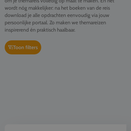
om je themareis volledig op maat te maken. En het
Vacatures
wordt nóg makkelijker: na het boeken van de reis
download je alle opdrachten eenvoudig via jouw
Contact
persoonlijke portaal. Zo maken we themareizen
076 522 30 57
inspirerend én praktisch haalbaar.
Klantportaal
Toon filters
Wereldburgerschap & democratie