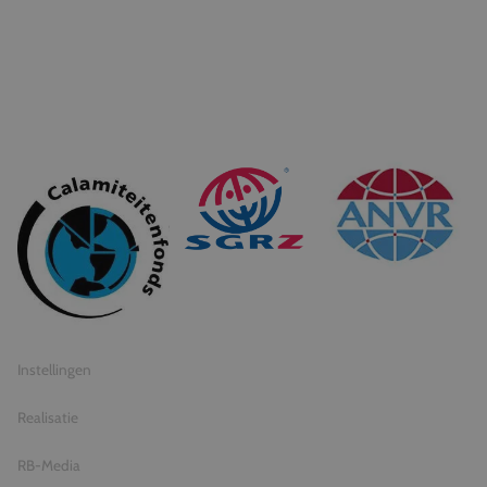
© 2026 Travel Inventive
Algemene voorwaarden
Privacy statement
Instellingen
Realisatie
RB-Media