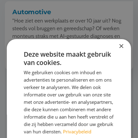
Automotive
"Hoe ziet een werkplaats er over 10 jaar uit? Nog
steeds vol bruggen en gereedschap? Of werken
monteurs straks met AI-gestuurde diagnoses en
robots?"De automotive wereld verandert
×
razendsnel. Tijde...
Deze website maakt gebruik
Bekijk het thema
van cookies.
We gebruiken cookies om inhoud en
advertenties te personaliseren en om ons
Horeca
verkeer te analyseren. We delen ook
informatie over uw gebruik van onze site
met onze advertentie- en analysepartners,
die deze kunnen combineren met andere
informatie die u aan hen heeft verstrekt of
die zij hebben verzameld door uw gebruik
van hun diensten.
Privacybeleid