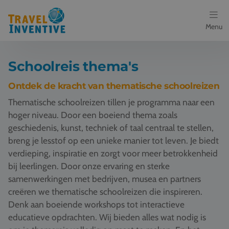
Menu
Bestemmingen
Schoolreis thema's
Schoolreis thema's
Ontdek de kracht van thematische schoolreizen
Thematische schoolreizen tillen je programma naar een
Voor docenten
hoger niveau. Door een boeiend thema zoals
geschiedenis, kunst, techniek of taal centraal te stellen,
Over ons
breng je lesstof op een unieke manier tot leven. Je biedt
verdieping, inspiratie en zorgt voor meer betrokkenheid
Een offerte aanvragen
bij leerlingen. Door onze ervaring en sterke
samenwerkingen met bedrijven, musea en partners
Referenties
creëren we thematische schoolreizen die inspireren.
Denk aan boeiende workshops tot interactieve
Nieuws
educatieve opdrachten. Wij bieden alles wat nodig is