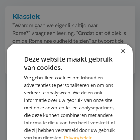
Klassiek
"Waarom gaan we eigenlijk altijd naar
Rome?" vraagt een leerling. "Omdat dat dé plek is
om de Romeinse oudheid te zien" antwoordt de
docent.En dat is natuurlijk zo! Rome en Athene ...
×
Deze website maakt gebruik
Bekijk het thema
van cookies.
We gebruiken cookies om inhoud en
advertenties te personaliseren en om ons
Automotive
verkeer te analyseren. We delen ook
informatie over uw gebruik van onze site
met onze advertentie- en analysepartners,
die deze kunnen combineren met andere
informatie die u aan hen heeft verstrekt of
die zij hebben verzameld door uw gebruik
van hun diensten.
Privacybeleid