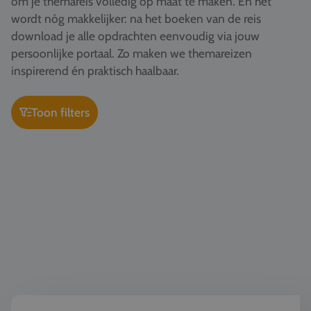
om je themareis volledig op maat te maken. En het
Vacatures
wordt nóg makkelijker: na het boeken van de reis
download je alle opdrachten eenvoudig via jouw
Contact
persoonlijke portaal. Zo maken we themareizen
076 522 30 57
inspirerend én praktisch haalbaar.
Klantportaal
Toon filters
Kunst & Cultuur