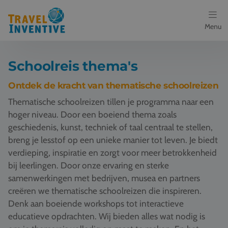
Menu
Bestemmingen
Schoolreis thema's
Schoolreis thema's
Ontdek de kracht van thematische schoolreizen
Thematische schoolreizen tillen je programma naar een
Voor docenten
hoger niveau. Door een boeiend thema zoals
geschiedenis, kunst, techniek of taal centraal te stellen,
Over ons
breng je lesstof op een unieke manier tot leven. Je biedt
verdieping, inspiratie en zorgt voor meer betrokkenheid
Een offerte aanvragen
bij leerlingen. Door onze ervaring en sterke
samenwerkingen met bedrijven, musea en partners
Referenties
creëren we thematische schoolreizen die inspireren.
Denk aan boeiende workshops tot interactieve
Nieuws
educatieve opdrachten. Wij bieden alles wat nodig is