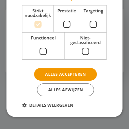
Strikt
Prestatie
Targeting
noodzakelijk
Automotive
"Hoe ziet een werkplaats er over 10 jaar uit? Nog
steeds vol bruggen en gereedschap? Of werken
Functioneel
Niet-
monteurs straks met AI-gestuurde diagnoses en
geclassificeerd
robots?"De automotive wereld verandert
razendsnel. Tijde...
Bekijk het thema
ALLES ACCEPTEREN
Horeca
ALLES AFWIJZEN
DETAILS WEERGEVEN