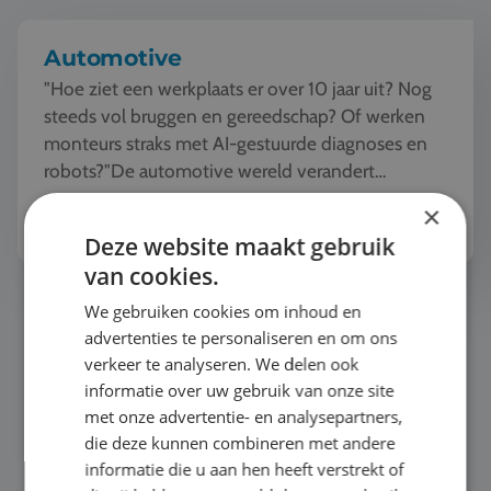
Automotive
"Hoe ziet een werkplaats er over 10 jaar uit? Nog
steeds vol bruggen en gereedschap? Of werken
monteurs straks met AI-gestuurde diagnoses en
robots?"De automotive wereld verandert
razendsnel. Tijde...
Bekijk het thema
×
Deze website maakt gebruik
van cookies.
Mode en Design
We gebruiken cookies om inhoud en
advertenties te personaliseren en om ons
verkeer te analyseren. We delen ook
informatie over uw gebruik van onze site
met onze advertentie- en analysepartners,
die deze kunnen combineren met andere
informatie die u aan hen heeft verstrekt of