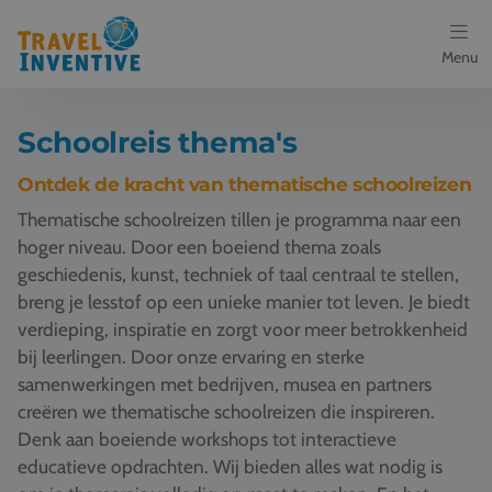
Menu
Bestemmingen
Schoolreis thema's
Schoolreis thema's
Ontdek de kracht van thematische schoolreizen
Thematische schoolreizen tillen je programma naar een
Voor docenten
hoger niveau. Door een boeiend thema zoals
geschiedenis, kunst, techniek of taal centraal te stellen,
Over ons
breng je lesstof op een unieke manier tot leven. Je biedt
verdieping, inspiratie en zorgt voor meer betrokkenheid
Een offerte aanvragen
bij leerlingen. Door onze ervaring en sterke
samenwerkingen met bedrijven, musea en partners
Referenties
creëren we thematische schoolreizen die inspireren.
Denk aan boeiende workshops tot interactieve
Nieuws
educatieve opdrachten. Wij bieden alles wat nodig is