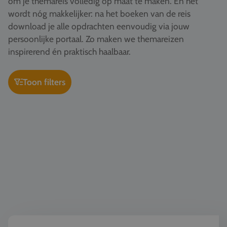
om je themareis volledig op maat te maken. En het
Vacatures
wordt nóg makkelijker: na het boeken van de reis
download je alle opdrachten eenvoudig via jouw
Contact
persoonlijke portaal. Zo maken we themareizen
076 522 30 57
inspirerend én praktisch haalbaar.
Klantportaal
Toon filters
Kunst & Cultuur