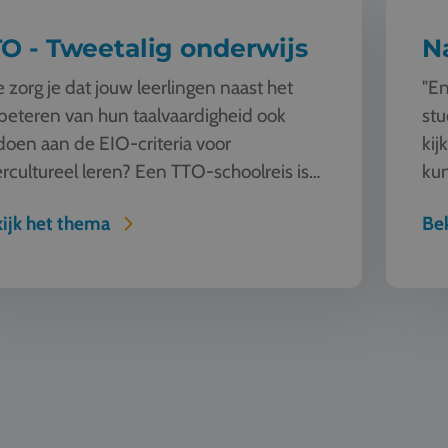
O - Tweetalig onderwijs
N
 zorg je dat jouw leerlingen naast het
"En
beteren van hun taalvaardigheid ook
stu
doen aan de EIO-criteria voor
kij
ercultureel leren? Een TTO-schoolreis is
kun
perfecte oplossing. Laat jouw l...
sam
ijk het thema
Bek
ve
Mode en