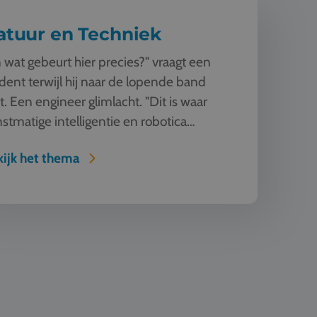
atuur en Techniek
 wat gebeurt hier precies?" vraagt een
dent terwijl hij naar de lopende band
kt. Een engineer glimlacht. "Dit is waar
stmatige intelligentie en robotica
enkomen. Deze machine ziet, l...
ijk het thema
 Design