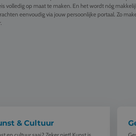
is volledig op maat te maken. En het wordt nóg makkelij
drachten eenvoudig via jouw persoonlijke portaal. Zo ma
.
ultuur
Geschied
nst & Cultuur
G
st en cultuur saai? Zeker niet! Kunst is
Ges