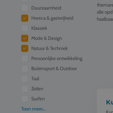
themare
Duurzaamheid
alle op
Horeca & gastvrijheid
haalbaar
Klassiek
Kunst & C
Mode & Design
Natuur & Techniek
Persoonlijke ontwikkeling
Buitensport & Outdoor
Taal
Zeilen
Surfen
Ku
Toon meer...
Kun