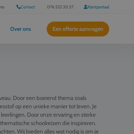
res
Contact
076 522 30 57
Klantportaal
Over ons
Een offerte aanvragen
iveau. Door een boeiend thema zoals
 lesstof op een unieke manier tot leven. Je
 leerlingen. Door onze ervaring en sterke
hematische schoolreizen die inspireren.
hten. Wij bieden alles wat nodig is om je