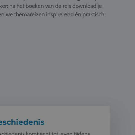
ker: na het boeken van de reis download je
ken we themareizen inspirerend én praktisch
enis
eschiedenis
chiedenis komt écht tot leven tijdens