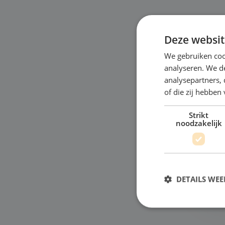
Deze websit
We gebruiken coo
A
analyseren. We de
analysepartners,
"Ho
of die zij hebbe
Nog
Strikt
wer
noodzakelijk
dia
ver
Bek
DETAILS WE