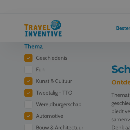
Best
Thema
Geschiedenis
Sch
Fun
Kunst & Cultuur
Ontde
Tweetalig - TTO
Themati
geschied
Wereldburgerschap
biedt ve
Automotive
samenwe
Bouw & Architectuur
Denk aa