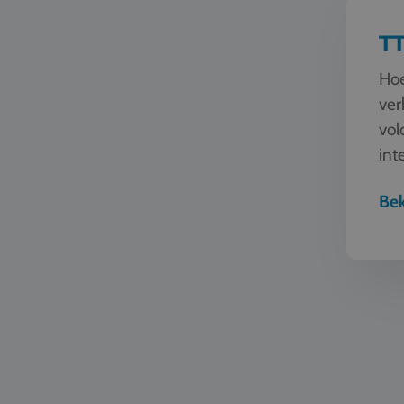
TT
Hoe
ver
vol
int
de 
Bek
Automoti