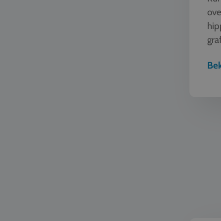
ove
hip
graf
man
Bek
TTO - Twe