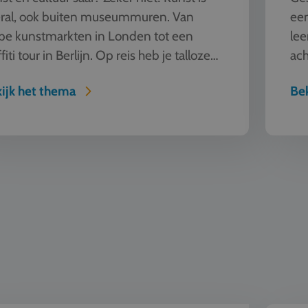
ral, ook buiten museummuren. Van
een
pe kunstmarkten in Londen tot een
lee
fiti tour in Berlijn. Op reis heb je talloze
ach
ieren om kunst te beleven en...
bes
ijk het thema
Bek
etalig onderwijs
Natuur e