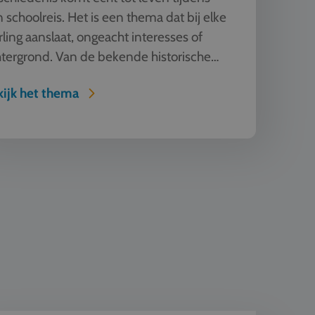
 schoolreis. Het is een thema dat bij elke
rling aanslaat, ongeacht interesses of
tergrond. Van de bekende historische
temmingen als Berl...
ijk het thema
n Techniek