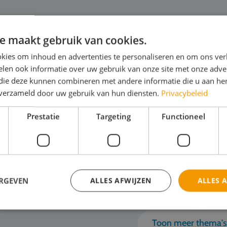
e maakt gebruik van cookies.
kies om inhoud en advertenties te personaliseren en om ons ver
utomotive
M
len ook informatie over uw gebruik van onze site met onze adver
 die deze kunnen combineren met andere informatie die u aan hen
e ziet een werkplaats er over 10 jaar uit?
"Wi
n verzameld door uw gebruik van hun diensten.
Privacybeleid
 steeds vol bruggen en gereedschap? Of
oce
Prestatie
Targeting
Functioneel
ken monteurs straks met AI-gestuurde
je 
gnoses en robots?"De automotive wereld
moo
andert razendsnel. Tijde...
mo
ijk het thema
Bek
ERGEVEN
ALLES AFWIJZEN
ALLES 
Toon meer thema'