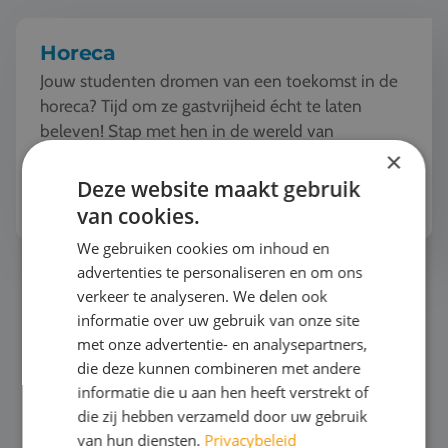
Horeca
Jouw studenten dromen van een toekomst in de
horeca? Tijd om ze gastvrijheid écht te laten
beleven! Stap met hen in de wereld van
gastronomie en ontdek hoe service een
×
kunstvorm wordt. Van w...
Deze website maakt gebruik
Bekijk het thema
van cookies.
We gebruiken cookies om inhoud en
advertenties te personaliseren en om ons
Zeilen
verkeer te analyseren. We delen ook
informatie over uw gebruik van onze site
met onze advertentie- en analysepartners,
die deze kunnen combineren met andere
informatie die u aan hen heeft verstrekt of
die zij hebben verzameld door uw gebruik
van hun diensten.
Privacybeleid