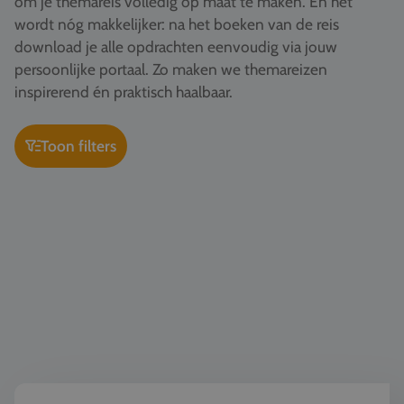
om je themareis volledig op maat te maken. En het
Vacatures
wordt nóg makkelijker: na het boeken van de reis
download je alle opdrachten eenvoudig via jouw
Contact
persoonlijke portaal. Zo maken we themareizen
076 522 30 57
inspirerend én praktisch haalbaar.
Klantportaal
Toon filters
Geschiedenis