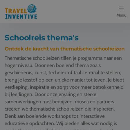
Menu
Bestemmingen
Schoolreis thema's
Schoolreis thema's
Ontdek de kracht van thematische schoolreizen
Thematische schoolreizen tillen je programma naar een
Voor docenten
hoger niveau. Door een boeiend thema zoals
geschiedenis, kunst, techniek of taal centraal te stellen,
Over ons
breng je lesstof op een unieke manier tot leven. Je biedt
verdieping, inspiratie en zorgt voor meer betrokkenheid
Een offerte aanvragen
bij leerlingen. Door onze ervaring en sterke
samenwerkingen met bedrijven, musea en partners
Referenties
creëren we thematische schoolreizen die inspireren.
Denk aan boeiende workshops tot interactieve
Nieuws
educatieve opdrachten. Wij bieden alles wat nodig is