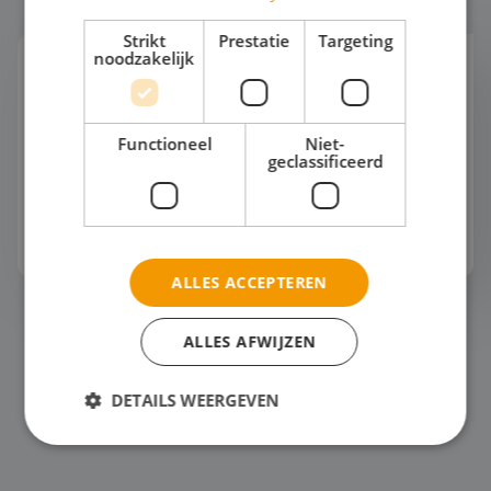
Strikt
Prestatie
Targeting
noodzakelijk
Zeilen
Nederland is één groot zeilklaslokaal. Van het
IJsselmeer en het Markermeer tot de Friese meren
Functioneel
Niet-
en de Waddenzee. Water, wind en ruimte om
geclassificeerd
samen echt in actie te komen. Elke dag ziet e...
Bekijk het thema
ALLES ACCEPTEREN
Surfen
ALLES AFWIJZEN
DETAILS WEERGEVEN