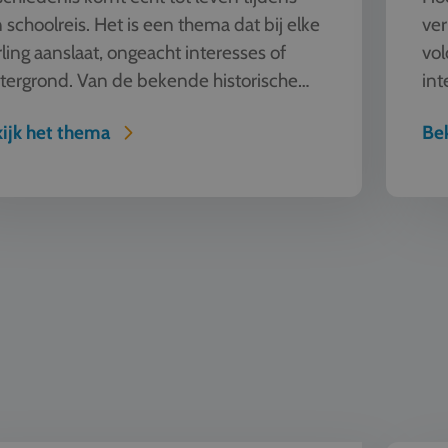
 schoolreis. Het is een thema dat bij elke
ver
rling aanslaat, ongeacht interesses of
vol
tergrond. Van de bekende historische
int
temmingen als Berl...
de 
ijk het thema
Bek
 Techniek
Klassiek