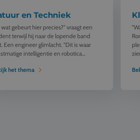
atuur en Techniek
K
 wat gebeurt hier precies?" vraagt een
"Wa
dent terwijl hij naar de lopende band
Rom
kt. Een engineer glimlacht. "Dit is waar
ple
stmatige intelligentie en robotica
zie
enkomen. Deze machine ziet, l...
nat
ijk het thema
Bek
ve
Zeilen