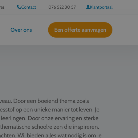
res
Contact
076 522 30 57
Klantportaal
Over ons
Een offerte aanvragen
iveau. Door een boeiend thema zoals
 lesstof op een unieke manier tot leven. Je
 leerlingen. Door onze ervaring en sterke
hematische schoolreizen die inspireren.
hten. Wij bieden alles wat nodig is om je