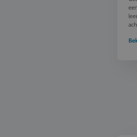
een
lee
ach
bes
Bek
Natuur en