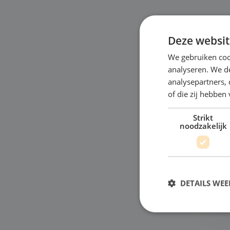
Deze websit
We gebruiken coo
A
analyseren. We de
analysepartners,
"Ho
of die zij hebbe
Nog
Strikt
wer
noodzakelijk
dia
ver
Bek
DETAILS WE