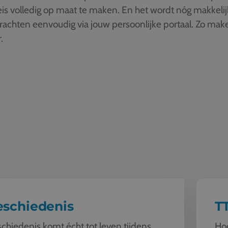
is volledig op maat te maken. En het wordt nóg makkelij
drachten eenvoudig via jouw persoonlijke portaal. Zo ma
.
enis
TTO - Tw
eschiedenis
T
chiedenis komt écht tot leven tijdens
Hoe