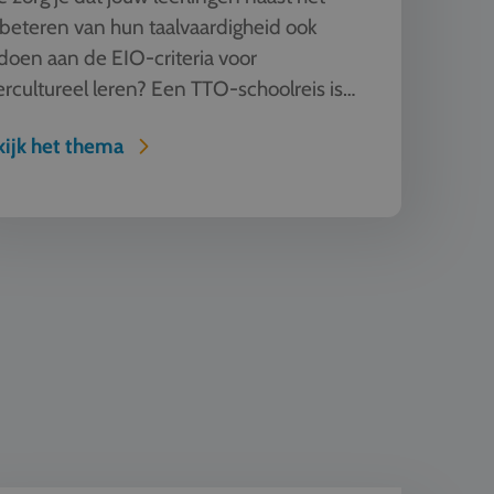
beteren van hun taalvaardigheid ook
doen aan de EIO-criteria voor
ercultureel leren? Een TTO-schoolreis is
perfecte oplossing. Laat jouw l...
ijk het thema