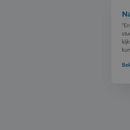
N
"En
stu
kij
kun
sam
Bek
Automoti