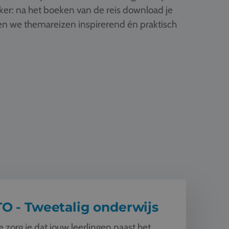
ker: na het boeken van de reis download je
ken we themareizen inspirerend én praktisch
eetalig onderwijs
TO - Tweetalig onderwijs
 zorg je dat jouw leerlingen naast het