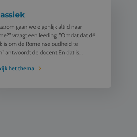
lassiek
arom gaan we eigenlijk altijd naar
e?" vraagt een leerling. "Omdat dat dé
k is om de Romeinse oudheid te
n" antwoordt de docent.En dat is
uurlijk zo! Rome en Athene ...
ijk het thema