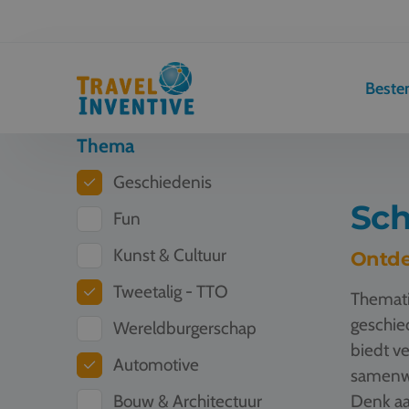
Best
Thema
Geschiedenis
Sch
Fun
Kunst & Cultuur
Ontde
Tweetalig - TTO
Themati
geschied
Wereldburgerschap
biedt ve
Automotive
samenwe
Bouw & Architectuur
Denk aa