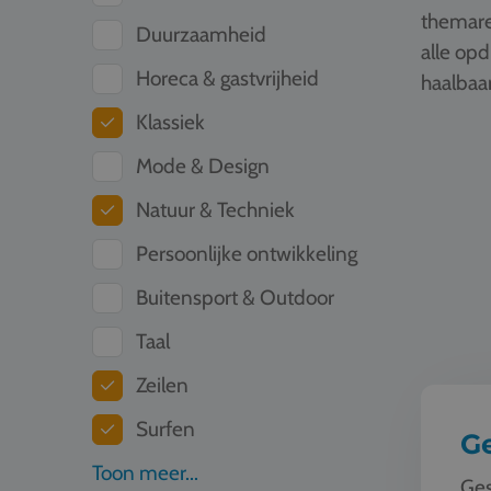
themare
Duurzaamheid
alle op
Horeca & gastvrijheid
haalbaar
Klassiek
Geschied
Mode & Design
Natuur & Techniek
Persoonlijke ontwikkeling
Buitensport & Outdoor
Taal
Zeilen
Surfen
G
Toon meer...
Ges