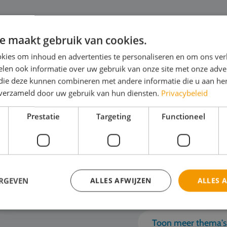
e maakt gebruik van cookies.
kies om inhoud en advertenties te personaliseren en om ons ver
utomotive
Z
len ook informatie over uw gebruik van onze site met onze adver
 die deze kunnen combineren met andere informatie die u aan hen
e ziet een werkplaats er over 10 jaar uit?
Ned
n verzameld door uw gebruik van hun diensten.
Privacybeleid
 steeds vol bruggen en gereedschap? Of
het
Prestatie
Targeting
Functioneel
ken monteurs straks met AI-gestuurde
Fr
gnoses en robots?"De automotive wereld
win
andert razendsnel. Tijde...
kom
ijk het thema
Bek
ERGEVEN
ALLES AFWIJZEN
ALLES 
Toon meer thema'