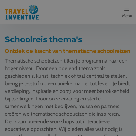
Menu
Bestemmingen
Schoolreis thema's
Schoolreis thema's
Ontdek de kracht van thematische schoolreizen
Thematische schoolreizen tillen je programma naar een
Voor docenten
hoger niveau. Door een boeiend thema zoals
geschiedenis, kunst, techniek of taal centraal te stellen,
Over ons
breng je lesstof op een unieke manier tot leven. Je biedt
verdieping, inspiratie en zorgt voor meer betrokkenheid
Een offerte aanvragen
bij leerlingen. Door onze ervaring en sterke
samenwerkingen met bedrijven, musea en partners
Referenties
creëren we thematische schoolreizen die inspireren.
Denk aan boeiende workshops tot interactieve
Nieuws
educatieve opdrachten. Wij bieden alles wat nodig is