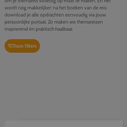
om je themareis volledig op maat te maken. En het
Vacatures
wordt nóg makkelijker: na het boeken van de reis
download je alle opdrachten eenvoudig via jouw
Contact
persoonlijke portaal. Zo maken we themareizen
076 522 30 57
inspirerend én praktisch haalbaar.
Klantportaal
Toon filters
Kunst & Cultuur