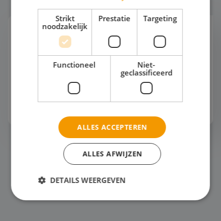
Strikt
Prestatie
Targeting
noodzakelijk
Mode en Design
"Wist jij dat deze jas van gerecycled oceaanplastic
is gemaakt?" "Serieus? Dat zie je echt niet. Mode
Functioneel
Niet-
kan dus ook duurzaam én mooi zijn!" Een
geclassificeerd
studiereis naar de modehoofdsteden van Europa
o...
Bekijk het thema
ALLES ACCEPTEREN
Horeca
ALLES AFWIJZEN
DETAILS WEERGEVEN