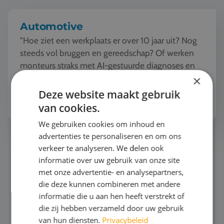
Automotive
"Hoe ziet een werkplaats er over 10 jaar uit? Nog
steeds vol bruggen en gereedschap? Of werken
monteurs straks met AI-gestuurde diagnoses en
robots?"De automotive wereld verandert
×
razendsnel. Tijde...
Deze website maakt gebruik
Bekijk het thema
van cookies.
We gebruiken cookies om inhoud en
advertenties te personaliseren en om ons
Mode en Design
verkeer te analyseren. We delen ook
informatie over uw gebruik van onze site
met onze advertentie- en analysepartners,
die deze kunnen combineren met andere
informatie die u aan hen heeft verstrekt of
die zij hebben verzameld door uw gebruik
van hun diensten.
Privacybeleid