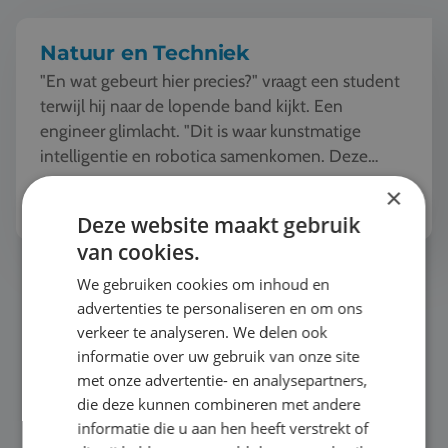
Natuur en Techniek
"En wat gebeurt hier precies?" vraagt een student
terwijl hij naar de lopende band kijkt. Een
engineer glimlacht. "Dit is waar kunstmatige
intelligentie en robotica samenkomen. Deze
machine ziet, l...
Bekijk het thema
×
Deze website maakt gebruik
van cookies.
Automotive
We gebruiken cookies om inhoud en
advertenties te personaliseren en om ons
verkeer te analyseren. We delen ook
informatie over uw gebruik van onze site
met onze advertentie- en analysepartners,
die deze kunnen combineren met andere
informatie die u aan hen heeft verstrekt of