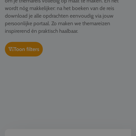
om je themareis volledig op maat te maken. En het
Vacatures
wordt nóg makkelijker: na het boeken van de reis
download je alle opdrachten eenvoudig via jouw
Contact
persoonlijke portaal. Zo maken we themareizen
076 522 30 57
inspirerend én praktisch haalbaar.
Klantportaal
Toon filters
Kunst & Cultuur