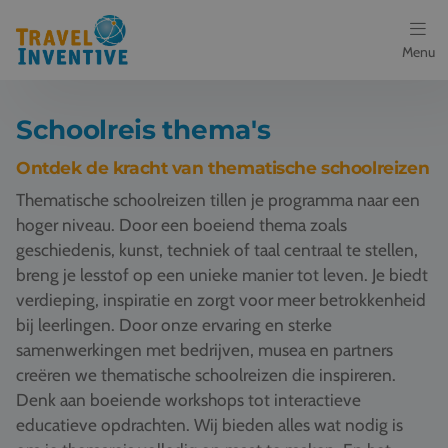
Menu
Bestemmingen
Schoolreis thema's
Schoolreis thema's
Ontdek de kracht van thematische schoolreizen
Thematische schoolreizen tillen je programma naar een
Voor docenten
hoger niveau. Door een boeiend thema zoals
geschiedenis, kunst, techniek of taal centraal te stellen,
Over ons
breng je lesstof op een unieke manier tot leven. Je biedt
verdieping, inspiratie en zorgt voor meer betrokkenheid
Een offerte aanvragen
bij leerlingen. Door onze ervaring en sterke
samenwerkingen met bedrijven, musea en partners
Referenties
creëren we thematische schoolreizen die inspireren.
Denk aan boeiende workshops tot interactieve
Nieuws
educatieve opdrachten. Wij bieden alles wat nodig is