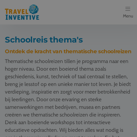
Menu
Bestemmingen
Schoolreis thema's
Schoolreis thema's
Ontdek de kracht van thematische schoolreizen
Thematische schoolreizen tillen je programma naar een
Voor docenten
hoger niveau. Door een boeiend thema zoals
geschiedenis, kunst, techniek of taal centraal te stellen,
Over ons
breng je lesstof op een unieke manier tot leven. Je biedt
verdieping, inspiratie en zorgt voor meer betrokkenheid
Een offerte aanvragen
bij leerlingen. Door onze ervaring en sterke
samenwerkingen met bedrijven, musea en partners
Referenties
creëren we thematische schoolreizen die inspireren.
Denk aan boeiende workshops tot interactieve
Nieuws
educatieve opdrachten. Wij bieden alles wat nodig is