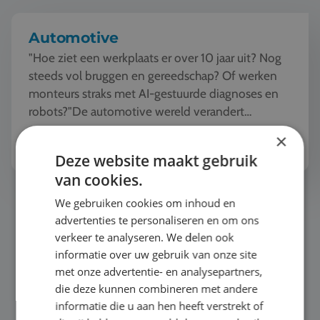
Automotive
"Hoe ziet een werkplaats er over 10 jaar uit? Nog
steeds vol bruggen en gereedschap? Of werken
monteurs straks met AI-gestuurde diagnoses en
robots?"De automotive wereld verandert
razendsnel. Tijde...
Bekijk het thema
×
Deze website maakt gebruik
van cookies.
Persoonlijke ontwikkeling
We gebruiken cookies om inhoud en
advertenties te personaliseren en om ons
verkeer te analyseren. We delen ook
informatie over uw gebruik van onze site
met onze advertentie- en analysepartners,
die deze kunnen combineren met andere
informatie die u aan hen heeft verstrekt of