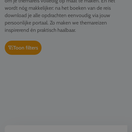
om je themareis volledig op maat te maken. En het
Vacatures
wordt nóg makkelijker: na het boeken van de reis
download je alle opdrachten eenvoudig via jouw
Contact
persoonlijke portaal. Zo maken we themareizen
076 522 30 57
inspirerend én praktisch haalbaar.
Klantportaal
Toon filters
Kunst & Cultuur