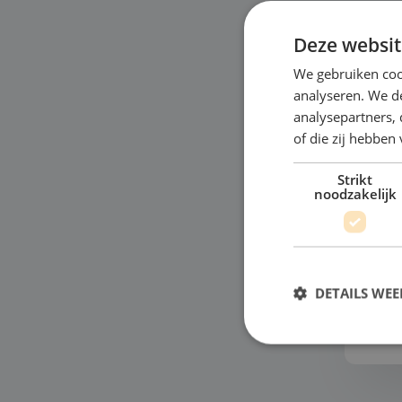
Deze websit
We gebruiken coo
analyseren. We de
analysepartners,
of die zij hebbe
M
Strikt
"Wi
noodzakelijk
oce
je 
moo
mod
DETAILS WE
Bek