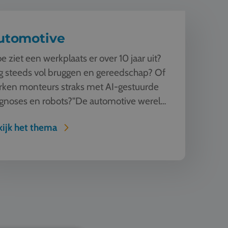
utomotive
e ziet een werkplaats er over 10 jaar uit?
 steeds vol bruggen en gereedschap? Of
rken monteurs straks met AI-gestuurde
gnoses en robots?"De automotive wereld
andert razendsnel. Tijde...
ijk het thema