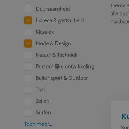
themare
Duurzaamheid
alle op
Horeca & gastvrijheid
haalbaar
Klassiek
Kunst & C
Mode & Design
Natuur & Techniek
Persoonlijke ontwikkeling
Buitensport & Outdoor
Taal
Zeilen
Surfen
Ku
Toon meer...
Kun