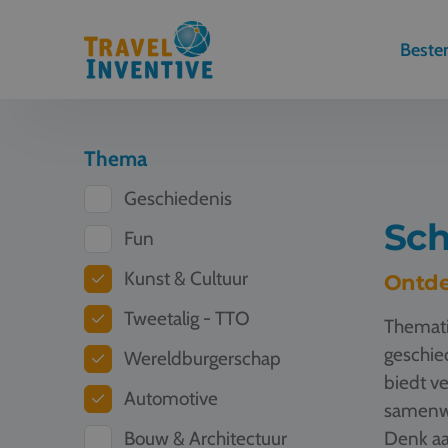
Best
Thema
Geschiedenis
Sch
Fun
Kunst & Cultuur
Ontde
Tweetalig - TTO
Themati
geschied
Wereldburgerschap
biedt ve
Automotive
samenwe
Bouw & Architectuur
Denk aa