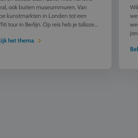
ral, ook buiten museummuren. Van
Wil
pe kunstmarkten in Londen tot een
wer
fiti tour in Berlijn. Op reis heb je talloze
we
ieren om kunst te beleven en...
jon
ijk het thema
een
Bek
etalig onderwijs
Automot