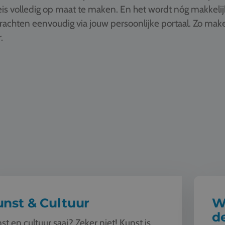
is volledig op maat te maken. En het wordt nóg makkelij
drachten eenvoudig via jouw persoonlijke portaal. Zo ma
.
ultuur
Wereldbu
nst & Cultuur
W
d
st en cultuur saai? Zeker niet! Kunst is