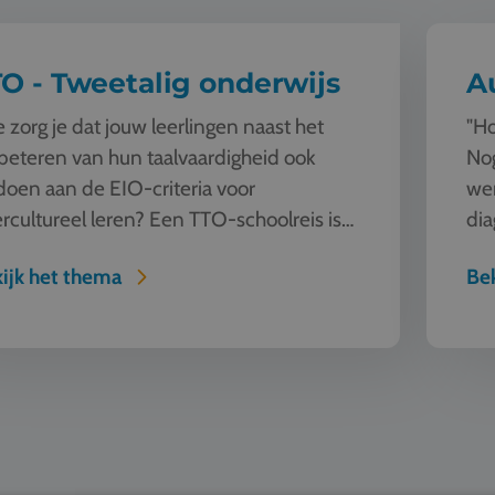
O - Tweetalig onderwijs
A
 zorg je dat jouw leerlingen naast het
"Ho
beteren van hun taalvaardigheid ook
Nog
doen aan de EIO-criteria voor
we
ercultureel leren? Een TTO-schoolreis is
dia
perfecte oplossing. Laat jouw l...
ver
ijk het thema
Bek
Design
Horeca