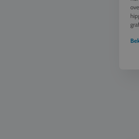
ove
hip
graf
man
Bek
TTO - Twe