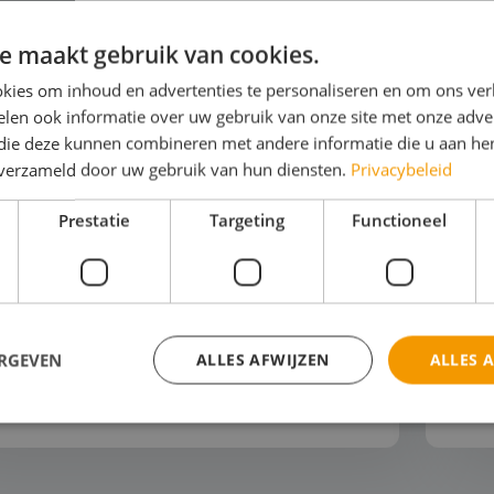
e maakt gebruik van cookies.
kies om inhoud en advertenties te personaliseren en om ons ver
len ook informatie over uw gebruik van onze site met onze adver
 die deze kunnen combineren met andere informatie die u aan hen
n verzameld door uw gebruik van hun diensten.
Privacybeleid
ode en Design
H
Prestatie
Targeting
Functioneel
st jij dat deze jas van gerecycled
Jo
aanplastic is gemaakt?" "Serieus? Dat zie
in 
echt niet. Mode kan dus ook duurzaam én
lat
i zijn!" Een studiereis naar de
van
ehoofdsteden van Europa o...
kun
ERGEVEN
ALLES AFWIJZEN
ALLES 
ijk het thema
Bek