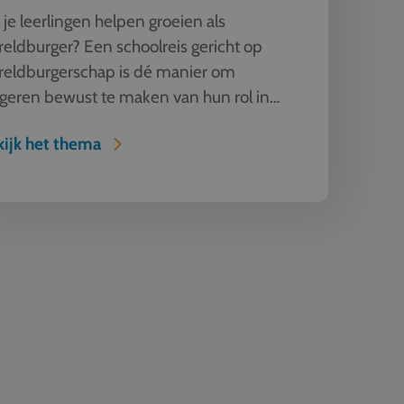
 je leerlingen helpen groeien als
eldburger? Een schoolreis gericht op
reldburgerschap is dé manier om
geren bewust te maken van hun rol in
 globaliserende wereld. Reis naar Eu...
ijk het thema
ive