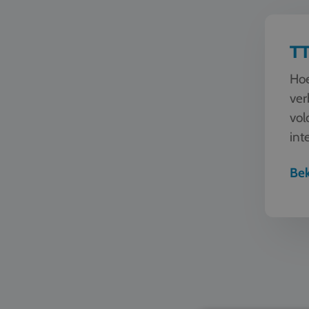
TT
Hoe
ver
vol
int
de 
Bek
Mode en 