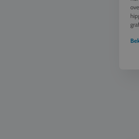
ove
hip
graf
man
Bek
Automoti