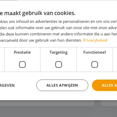
e maakt gebruik van cookies.
kies om inhoud en advertenties te personaliseren en om ons ver
len ook informatie over uw gebruik van onze site met onze adver
 die deze kunnen combineren met andere informatie die u aan hen
n verzameld door uw gebruik van hun diensten.
Privacybeleid
oreca
Z
Prestatie
Targeting
Functioneel
w studenten dromen van een toekomst
Ned
de horeca? Tijd om ze gastvrijheid écht te
het
en beleven! Stap met hen in de wereld
Fr
 gastronomie en ontdek hoe service een
win
stvorm wordt. Van w...
kom
ERGEVEN
ALLES AFWIJZEN
ALLES 
ijk het thema
Bek