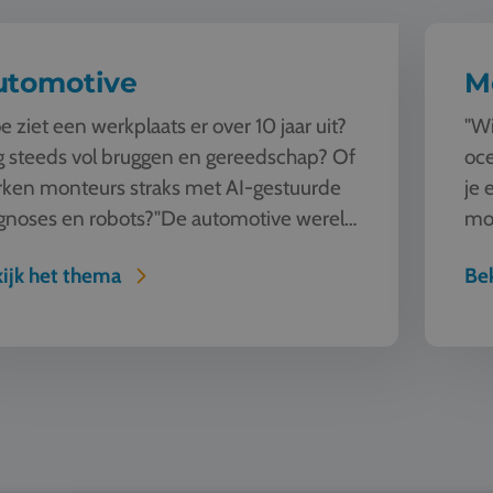
utomotive
M
e ziet een werkplaats er over 10 jaar uit?
"Wi
 steeds vol bruggen en gereedschap? Of
oce
ken monteurs straks met AI-gestuurde
je 
gnoses en robots?"De automotive wereld
moo
andert razendsnel. Tijde...
mo
ijk het thema
Bek
Zeilen