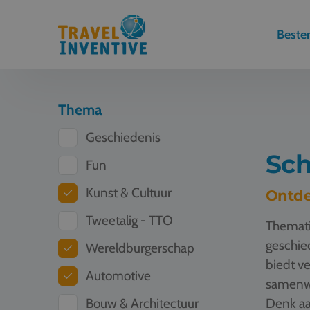
Best
Thema
Geschiedenis
Sch
Fun
Kunst & Cultuur
Ontde
Tweetalig - TTO
Themati
geschied
Wereldburgerschap
biedt ve
Automotive
samenwe
Bouw & Architectuur
Denk aa