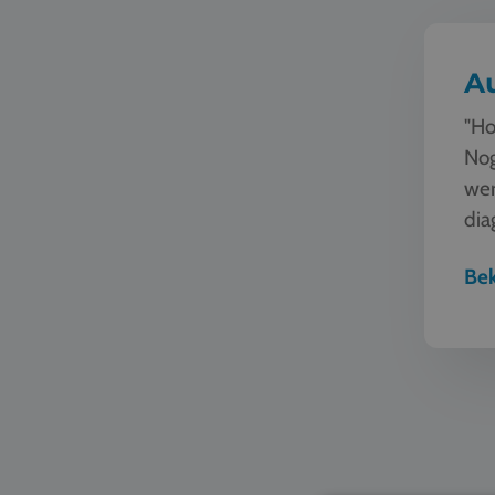
A
"Ho
Nog
wer
dia
ver
Bek
Horeca