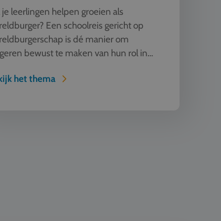
 je leerlingen helpen groeien als
eldburger? Een schoolreis gericht op
reldburgerschap is dé manier om
geren bewust te maken van hun rol in
 globaliserende wereld. Reis naar Eu...
ijk het thema
 Design