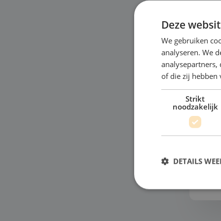
Deze websit
We gebruiken coo
analyseren. We de
analysepartners,
of die zij hebbe
H
Strikt
Jou
noodzakelijk
in 
lat
van
kun
DETAILS WE
Bek