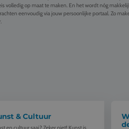
is volledig op maat te maken. En het wordt nóg makkelij
drachten eenvoudig via jouw persoonlijke portaal. Zo ma
.
ultuur
Wereldbu
nst & Cultuur
W
d
st en cultuur saai? Zeker niet! Kunst is