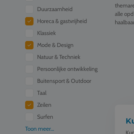
themare
Duurzaamheid
alle op
Horeca & gastvrijheid
haalbaar
Klassiek
Kunst & C
Mode & Design
Natuur & Techniek
Persoonlijke ontwikkeling
Buitensport & Outdoor
Taal
Zeilen
Surfen
Ku
Toon meer...
Kun