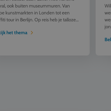
ral, ook buiten museummuren. Van
Wil
pe kunstmarkten in Londen tot een
wer
fiti tour in Berlijn. Op reis heb je talloze
we
ieren om kunst te beleven en...
jon
ijk het thema
een
Bek
ve
Mode en