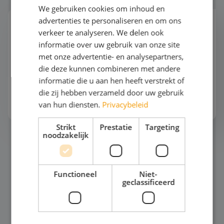
We gebruiken cookies om inhoud en
advertenties te personaliseren en om ons
Automotive
verkeer te analyseren. We delen ook
"Hoe ziet een werkplaats er over 10 jaar uit? Nog
informatie over uw gebruik van onze site
steeds vol bruggen en gereedschap? Of werken
met onze advertentie- en analysepartners,
monteurs straks met AI-gestuurde diagnoses en
die deze kunnen combineren met andere
robots?"De automotive wereld verandert
informatie die u aan hen heeft verstrekt of
razendsnel. Tijde...
die zij hebben verzameld door uw gebruik
Bekijk het thema
van hun diensten.
Privacybeleid
Strikt
Prestatie
Targeting
noodzakelijk
Horeca
Functioneel
Niet-
geclassificeerd