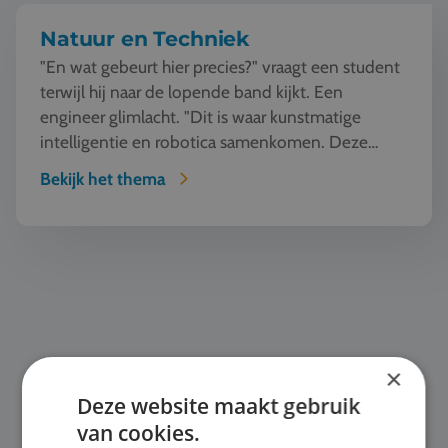
Natuur en Techniek
"En wat gebeurt hier precies?" vraagt een student
terwijl hij naar de lopende band kijkt. Een
engineer glimlacht. "Dit is waar kunstmatige
intelligentie en robotica samenkomen. Deze
machine ziet, l...
Bekijk het thema
Automotive
×
Deze website maakt gebruik
van cookies.