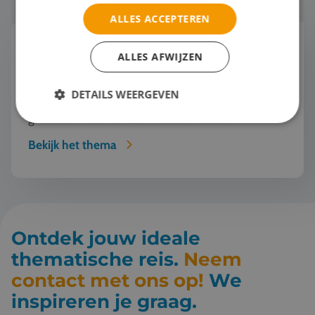
ALLES ACCEPTEREN
Horeca
ALLES AFWIJZEN
Jouw studenten dromen van een toekomst in de
horeca? Tijd om ze gastvrijheid écht te laten
DETAILS WEERGEVEN
beleven! Stap met hen in de wereld van
gastronomie en ontdek hoe service een
kunstvorm wordt. Van w...
Bekijk het thema
Ontdek jouw ideale
thematische reis.
Neem
contact met ons op!
We
inspireren je graag.