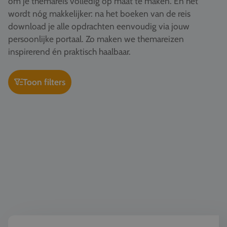
om je themareis volledig op maat te maken. En het
Vacatures
wordt nóg makkelijker: na het boeken van de reis
download je alle opdrachten eenvoudig via jouw
Contact
persoonlijke portaal. Zo maken we themareizen
076 522 30 57
inspirerend én praktisch haalbaar.
Klantportaal
Toon filters
Kunst & Cultuur