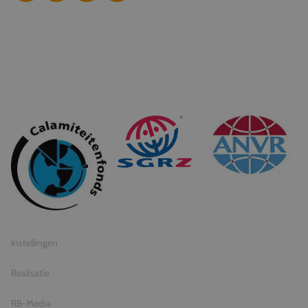
© 2026 Travel Inventive
Algemene voorwaarden
Privacy statement
Instellingen
Realisatie
RB-Media