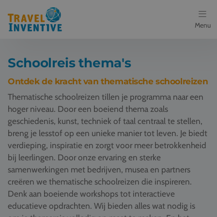
Menu
Bestemmingen
Schoolreis thema's
Schoolreis thema's
Ontdek de kracht van thematische schoolreizen
Thematische schoolreizen tillen je programma naar een
Voor docenten
hoger niveau. Door een boeiend thema zoals
geschiedenis, kunst, techniek of taal centraal te stellen,
Over ons
breng je lesstof op een unieke manier tot leven. Je biedt
verdieping, inspiratie en zorgt voor meer betrokkenheid
Een offerte aanvragen
bij leerlingen. Door onze ervaring en sterke
samenwerkingen met bedrijven, musea en partners
Referenties
creëren we thematische schoolreizen die inspireren.
Denk aan boeiende workshops tot interactieve
Nieuws
educatieve opdrachten. Wij bieden alles wat nodig is