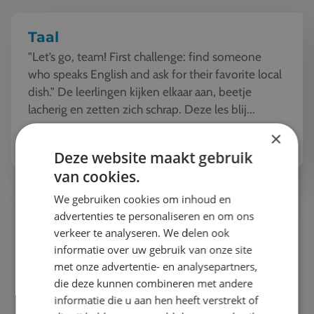
Taal
"Let’s go, team! First challenge: find someone
who speaks English and ask for their favorite local
dish." De leerlingen kijken elkaar aan, beetje
lacherig en zetten zich schrap. Deze les blij...
Bekijk het thema
×
Deze website maakt gebruik
van cookies.
Natuur en Techniek
We gebruiken cookies om inhoud en
advertenties te personaliseren en om ons
verkeer te analyseren. We delen ook
informatie over uw gebruik van onze site
met onze advertentie- en analysepartners,
die deze kunnen combineren met andere
informatie die u aan hen heeft verstrekt of