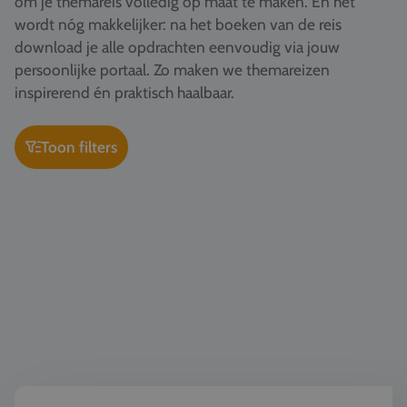
om je themareis volledig op maat te maken. En het
Vacatures
wordt nóg makkelijker: na het boeken van de reis
download je alle opdrachten eenvoudig via jouw
Contact
persoonlijke portaal. Zo maken we themareizen
076 522 30 57
inspirerend én praktisch haalbaar.
Klantportaal
Toon filters
Kunst & Cultuur