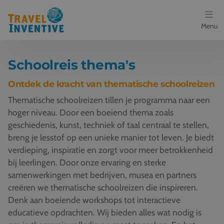
Menu
Bestemmingen
Schoolreis thema's
Schoolreis thema's
Ontdek de kracht van thematische schoolreizen
Thematische schoolreizen tillen je programma naar een
Voor docenten
hoger niveau. Door een boeiend thema zoals
geschiedenis, kunst, techniek of taal centraal te stellen,
Over ons
breng je lesstof op een unieke manier tot leven. Je biedt
verdieping, inspiratie en zorgt voor meer betrokkenheid
Een offerte aanvragen
bij leerlingen. Door onze ervaring en sterke
samenwerkingen met bedrijven, musea en partners
Referenties
creëren we thematische schoolreizen die inspireren.
Denk aan boeiende workshops tot interactieve
Nieuws
educatieve opdrachten. Wij bieden alles wat nodig is