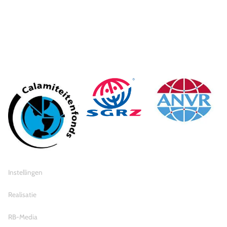
© 2026 Travel Inventive
Algemene voorwaarden
Privacy statement
Instellingen
Realisatie
RB-Media