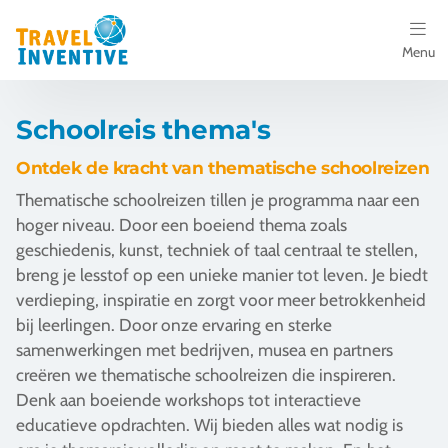
Menu
Bestemmingen
Schoolreis thema's
Schoolreis thema's
Ontdek de kracht van thematische schoolreizen
Thematische schoolreizen tillen je programma naar een
Voor docenten
hoger niveau. Door een boeiend thema zoals
geschiedenis, kunst, techniek of taal centraal te stellen,
Over ons
breng je lesstof op een unieke manier tot leven. Je biedt
verdieping, inspiratie en zorgt voor meer betrokkenheid
Een offerte aanvragen
bij leerlingen. Door onze ervaring en sterke
samenwerkingen met bedrijven, musea en partners
Referenties
creëren we thematische schoolreizen die inspireren.
Denk aan boeiende workshops tot interactieve
Nieuws
educatieve opdrachten. Wij bieden alles wat nodig is