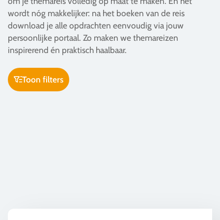
om je themareis volledig op maat te maken. En het
Vacatures
wordt nóg makkelijker: na het boeken van de reis
download je alle opdrachten eenvoudig via jouw
Contact
persoonlijke portaal. Zo maken we themareizen
076 522 30 57
inspirerend én praktisch haalbaar.
Klantportaal
Toon filters
Kunst & Cultuur