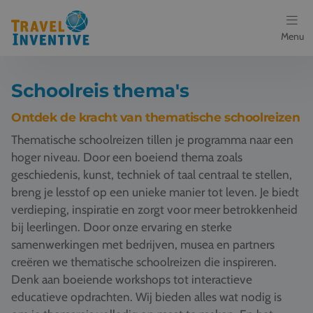
Menu
Bestemmingen
Schoolreis thema's
Schoolreis thema's
Ontdek de kracht van thematische schoolreizen
Thematische schoolreizen tillen je programma naar een
Voor docenten
hoger niveau. Door een boeiend thema zoals
geschiedenis, kunst, techniek of taal centraal te stellen,
Over ons
breng je lesstof op een unieke manier tot leven. Je biedt
verdieping, inspiratie en zorgt voor meer betrokkenheid
Een offerte aanvragen
bij leerlingen. Door onze ervaring en sterke
samenwerkingen met bedrijven, musea en partners
Referenties
creëren we thematische schoolreizen die inspireren.
Denk aan boeiende workshops tot interactieve
Nieuws
educatieve opdrachten. Wij bieden alles wat nodig is