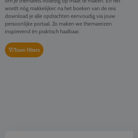
om je themareis volledig op maat te maken. En het
Vacatures
wordt nóg makkelijker: na het boeken van de reis
download je alle opdrachten eenvoudig via jouw
Contact
persoonlijke portaal. Zo maken we themareizen
076 522 30 57
inspirerend én praktisch haalbaar.
Klantportaal
Toon filters
Kunst & Cultuur