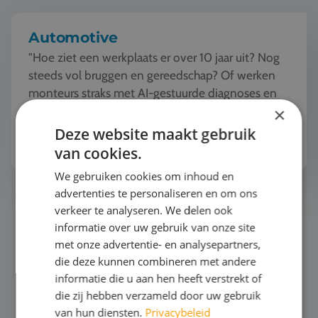
Automotive
"Hoe ziet een werkplaats er over 10 jaar uit? Nog
steeds vol bruggen en gereedschap? Of werken
monteurs straks met AI-gestuurde diagnoses en
robots?"De automotive wereld verandert
×
razendsnel. Tijde...
Deze website maakt gebruik
Bekijk het thema
van cookies.
We gebruiken cookies om inhoud en
advertenties te personaliseren en om ons
Horeca
verkeer te analyseren. We delen ook
informatie over uw gebruik van onze site
met onze advertentie- en analysepartners,
die deze kunnen combineren met andere
informatie die u aan hen heeft verstrekt of
die zij hebben verzameld door uw gebruik
van hun diensten.
Privacybeleid