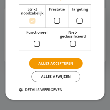
Strikt
Prestatie
Targeting
noodzakelijk
Horeca
Jouw studenten dromen van een toekomst in de
horeca? Tijd om ze gastvrijheid écht te laten
Functioneel
Niet-
beleven! Stap met hen in de wereld van
geclassificeerd
gastronomie en ontdek hoe service een
kunstvorm wordt. Van w...
Bekijk het thema
ALLES ACCEPTEREN
Zeilen
ALLES AFWIJZEN
DETAILS WEERGEVEN