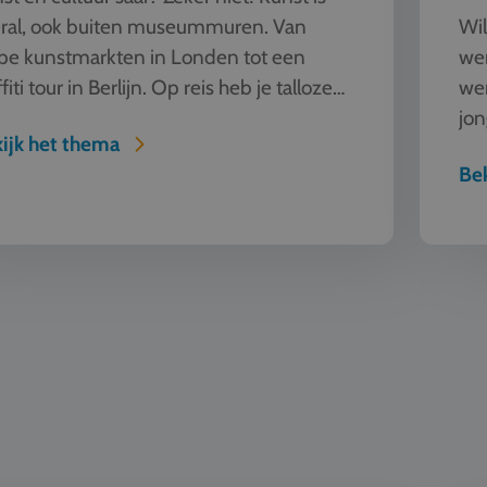
ral, ook buiten museummuren. Van
Wil
pe kunstmarkten in Londen tot een
wer
fiti tour in Berlijn. Op reis heb je talloze
we
ieren om kunst te beleven en...
jon
ijk het thema
een
Bek
Natuur e