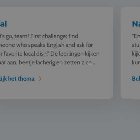
al
N
t’s go, team! First challenge: find
"En
eone who speaks English and ask for
stu
ir favorite local dish." De leerlingen kijken
kij
aar aan, beetje lacherig en zetten zich
kun
ap. Deze les blij...
sam
ijk het thema
Bek
ve
Mode en