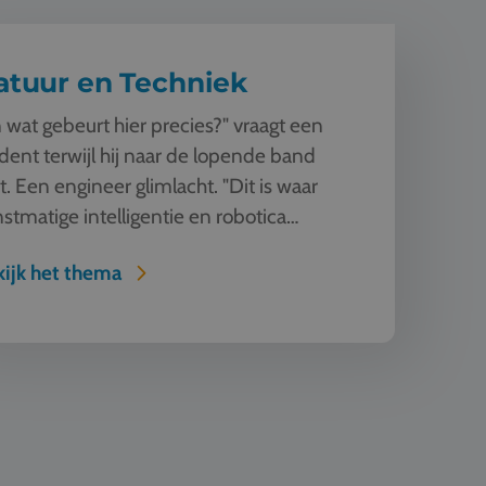
atuur en Techniek
 wat gebeurt hier precies?" vraagt een
dent terwijl hij naar de lopende band
kt. Een engineer glimlacht. "Dit is waar
stmatige intelligentie en robotica
enkomen. Deze machine ziet, l...
ijk het thema
 Design