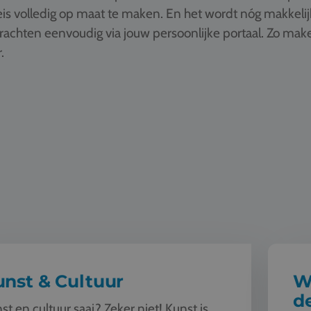
is volledig op maat te maken. En het wordt nóg makkelij
drachten eenvoudig via jouw persoonlijke portaal. Zo ma
.
ultuur
Wereldbu
nst & Cultuur
W
d
st en cultuur saai? Zeker niet! Kunst is