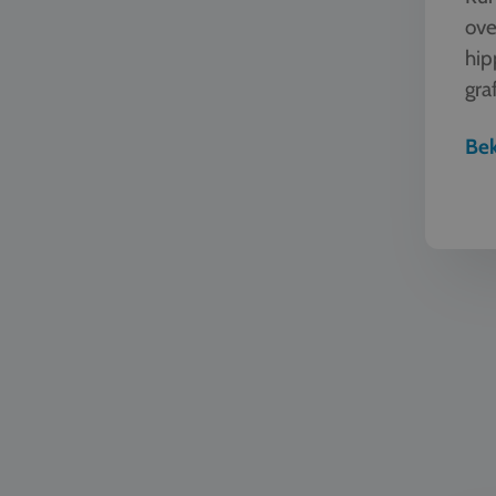
ove
hip
graf
man
Bek
Taal