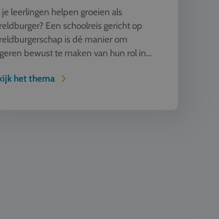
 je leerlingen helpen groeien als
eldburger? Een schoolreis gericht op
reldburgerschap is dé manier om
geren bewust te maken van hun rol in
 globaliserende wereld. Reis naar Eu...
ijk het thema
n Techniek