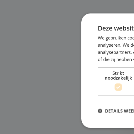
Deze websit
We gebruiken coo
analyseren. We de
A
analysepartners,
of die zij hebbe
"Ho
Nog
Strikt
noodzakelijk
wer
dia
ver
Bek
DETAILS WE