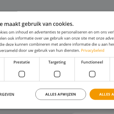
e maakt gebruik van cookies.
kies om inhoud en advertenties te personaliseren en om ons ver
len ook informatie over uw gebruik van onze site met onze adver
utomotive
M
 die deze kunnen combineren met andere informatie die u aan hen
n verzameld door uw gebruik van hun diensten.
Privacybeleid
e ziet een werkplaats er over 10 jaar uit?
"Wi
 steeds vol bruggen en gereedschap? Of
oce
Prestatie
Targeting
Functioneel
ken monteurs straks met AI-gestuurde
je 
gnoses en robots?"De automotive wereld
moo
andert razendsnel. Tijde...
mo
ijk het thema
Bek
ERGEVEN
ALLES AFWIJZEN
ALLES 