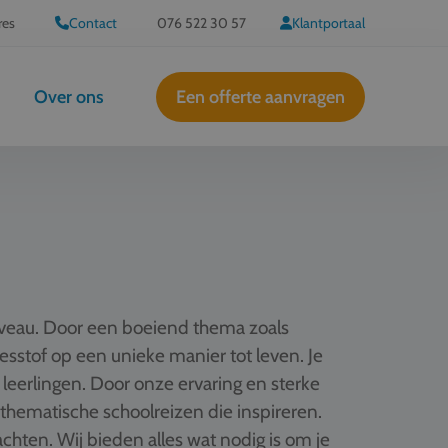
res
Contact
076 522 30 57
Klantportaal
Over ons
Een offerte aanvragen
iveau. Door een boeiend thema zoals
 lesstof op een unieke manier tot leven. Je
 leerlingen. Door onze ervaring en sterke
hematische schoolreizen die inspireren.
hten. Wij bieden alles wat nodig is om je