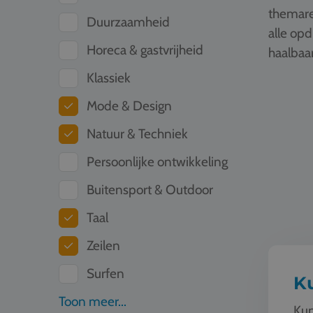
themare
Duurzaamheid
alle op
Horeca & gastvrijheid
haalbaar
Klassiek
Kunst & C
Mode & Design
Natuur & Techniek
Persoonlijke ontwikkeling
Buitensport & Outdoor
Taal
Zeilen
Surfen
Ku
Toon meer...
Kun