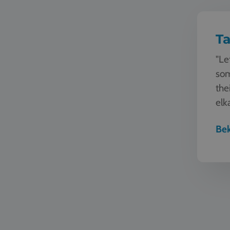
Ta
"Le
som
the
elk
schr
Bek
Automoti