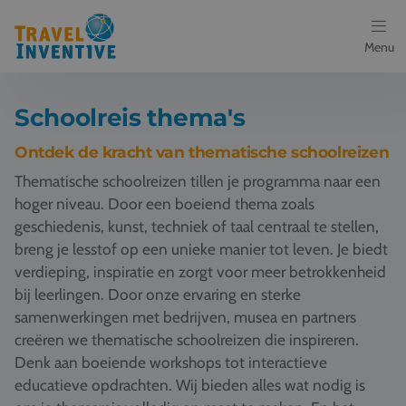
Menu
Bestemmingen
Schoolreis thema's
Schoolreis thema's
Ontdek de kracht van thematische schoolreizen
Thematische schoolreizen tillen je programma naar een
Voor docenten
hoger niveau. Door een boeiend thema zoals
geschiedenis, kunst, techniek of taal centraal te stellen,
Over ons
breng je lesstof op een unieke manier tot leven. Je biedt
verdieping, inspiratie en zorgt voor meer betrokkenheid
Een offerte aanvragen
bij leerlingen. Door onze ervaring en sterke
samenwerkingen met bedrijven, musea en partners
Referenties
creëren we thematische schoolreizen die inspireren.
Denk aan boeiende workshops tot interactieve
Nieuws
educatieve opdrachten. Wij bieden alles wat nodig is