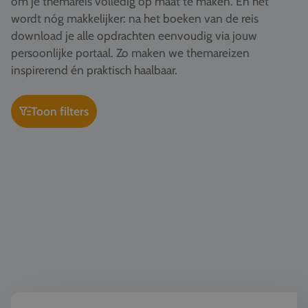
om je themareis volledig op maat te maken. En het
Vacatures
wordt nóg makkelijker: na het boeken van de reis
download je alle opdrachten eenvoudig via jouw
Contact
persoonlijke portaal. Zo maken we themareizen
076 522 30 57
inspirerend én praktisch haalbaar.
Klantportaal
Toon filters
Kunst & Cultuur