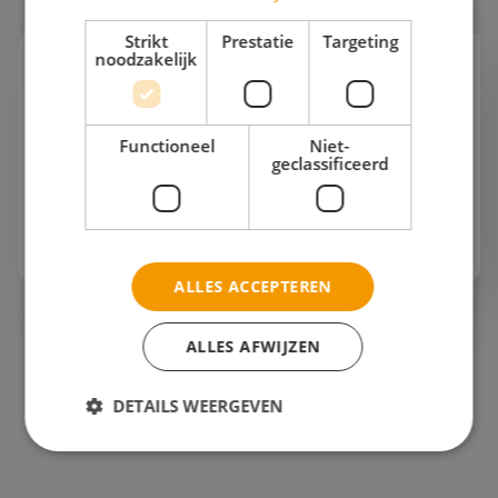
Strikt
Prestatie
Targeting
noodzakelijk
Mode en Design
"Wist jij dat deze jas van gerecycled oceaanplastic
is gemaakt?" "Serieus? Dat zie je echt niet. Mode
Functioneel
Niet-
kan dus ook duurzaam én mooi zijn!" Een
geclassificeerd
studiereis naar de modehoofdsteden van Europa
o...
Bekijk het thema
ALLES ACCEPTEREN
Zeilen
ALLES AFWIJZEN
DETAILS WEERGEVEN