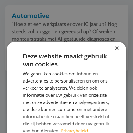
Automotive
"Hoe ziet een werkplaats er over 10 jaar uit? Nog
steeds vol bruggen en gereedschap? Of werken
monteurs straks met AI-gestuurde diagnoses en
robots?"De automotive wereld verandert
×
razendsnel. Tijde...
Deze website maakt gebruik
Bekijk het thema
van cookies.
We gebruiken cookies om inhoud en
advertenties te personaliseren en om ons
Mode en Design
verkeer te analyseren. We delen ook
informatie over uw gebruik van onze site
met onze advertentie- en analysepartners,
die deze kunnen combineren met andere
informatie die u aan hen heeft verstrekt of
die zij hebben verzameld door uw gebruik
van hun diensten.
Privacybeleid