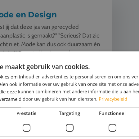
ode en Design
st jij dat deze jas van gerecycled
aanplastic is gemaakt?" "Serieus? Dat zie
echt niet. Mode kan dus ook duurzaam én
i zijn!" Een studiereis naar de
ehoofdsteden van Europa o...
e maakt gebruik van cookies.
ijk het thema
kies om inhoud en advertenties te personaliseren en om ons ver
len ook informatie over uw gebruik van onze site met onze adver
 die deze kunnen combineren met andere informatie die u aan hen
n verzameld door uw gebruik van hun diensten.
Privacybeleid
Prestatie
Targeting
Functioneel