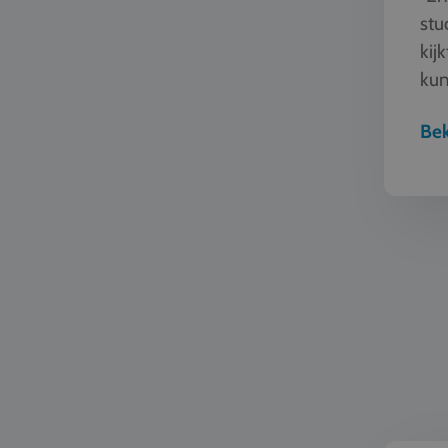
stu
kij
kun
sam
Bek
Mode en 