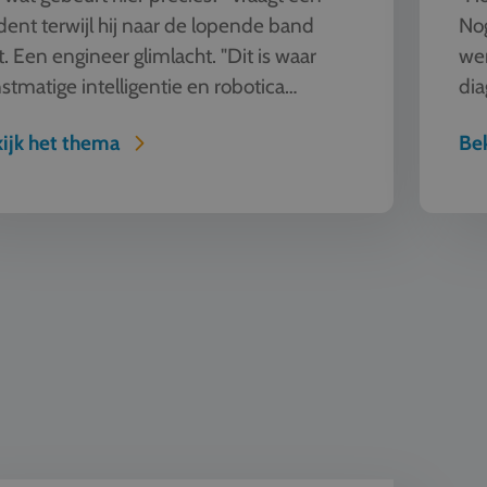
dent terwijl hij naar de lopende band
Nog
kt. Een engineer glimlacht. "Dit is waar
we
stmatige intelligentie en robotica
dia
enkomen. Deze machine ziet, l...
ver
ijk het thema
Bek
Design