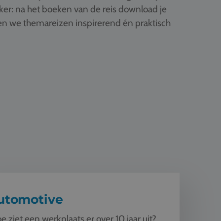
ker: na het boeken van de reis download je
ken we themareizen inspirerend én praktisch
ive
utomotive
e ziet een werkplaats er over 10 jaar uit?