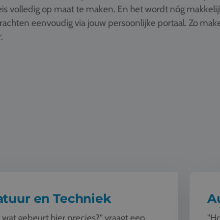
is volledig op maat te maken. En het wordt nóg makkelij
drachten eenvoudig via jouw persoonlijke portaal. Zo ma
.
 Techniek
Automot
atuur en Techniek
A
 wat gebeurt hier precies?" vraagt een
"Ho