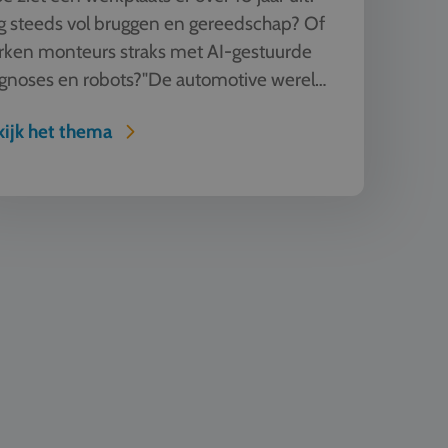
 steeds vol bruggen en gereedschap? Of
rken monteurs straks met AI-gestuurde
gnoses en robots?"De automotive wereld
andert razendsnel. Tijde...
ijk het thema