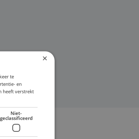
×
keer te
tentie- en
 heeft verstrekt
Niet-
geclassificeerd