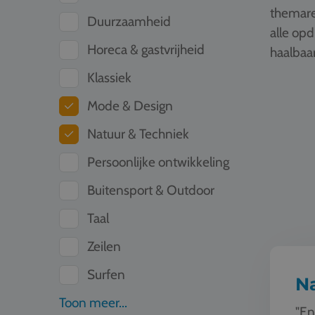
themare
Duurzaamheid
alle op
Horeca & gastvrijheid
haalbaar
Klassiek
Natuur en
Mode & Design
Natuur & Techniek
Persoonlijke ontwikkeling
Buitensport & Outdoor
Taal
Zeilen
Surfen
N
Toon meer...
"En