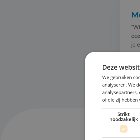
M
"Wi
oce
je 
moo
mod
Deze websit
Bek
We gebruiken coo
analyseren. We de
analysepartners,
of die zij hebbe
Strikt
noodzakelijk