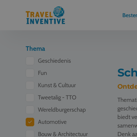
Best
Thema
Geschiedenis
Sch
Fun
Kunst & Cultuur
Ontde
Tweetalig - TTO
Themati
geschied
Wereldburgerschap
biedt ve
Automotive
samenwe
Bouw & Architectuur
Denk aa