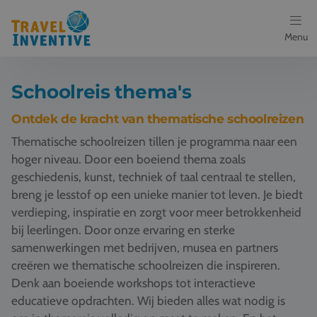
Menu
Bestemmingen
Schoolreis thema's
Schoolreis thema's
Ontdek de kracht van thematische schoolreizen
Thematische schoolreizen tillen je programma naar een
Voor docenten
hoger niveau. Door een boeiend thema zoals
geschiedenis, kunst, techniek of taal centraal te stellen,
Over ons
breng je lesstof op een unieke manier tot leven. Je biedt
verdieping, inspiratie en zorgt voor meer betrokkenheid
Een offerte aanvragen
bij leerlingen. Door onze ervaring en sterke
samenwerkingen met bedrijven, musea en partners
Referenties
creëren we thematische schoolreizen die inspireren.
Denk aan boeiende workshops tot interactieve
Nieuws
educatieve opdrachten. Wij bieden alles wat nodig is