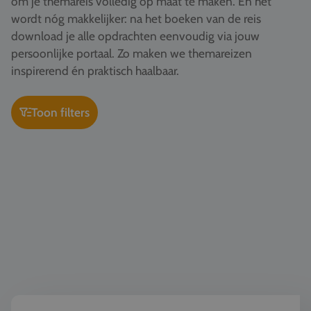
om je themareis volledig op maat te maken. En het
Vacatures
wordt nóg makkelijker: na het boeken van de reis
download je alle opdrachten eenvoudig via jouw
Contact
persoonlijke portaal. Zo maken we themareizen
076 522 30 57
inspirerend én praktisch haalbaar.
Klantportaal
Toon filters
Kunst & Cultuur