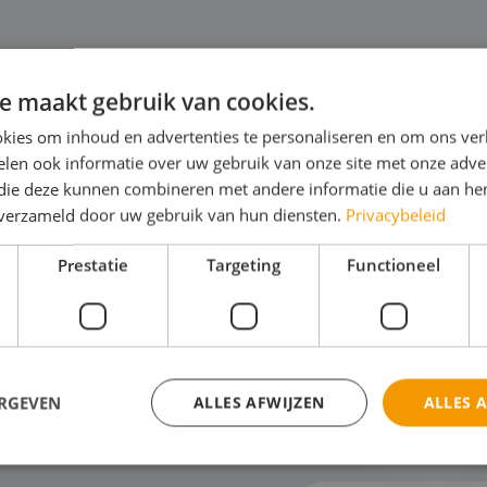
e maakt gebruik van cookies.
kies om inhoud en advertenties te personaliseren en om ons ver
len ook informatie over uw gebruik van onze site met onze adver
uurzaamheid
B
 die deze kunnen combineren met andere informatie die u aan hen
n verzameld door uw gebruik van hun diensten.
Privacybeleid
wil met je klas op reis, maar wél met oog
Bou
r duurzaamheid? Natuurlijk moet het ook
van
Prestatie
Targeting
Functioneel
ktisch en betaalbaar blijven. Met
Of
iviteiten die echt toegankelijk zijn voor
arc
geren. Dat r...
in 
ijk het thema
Bek
ERGEVEN
ALLES AFWIJZEN
ALLES 