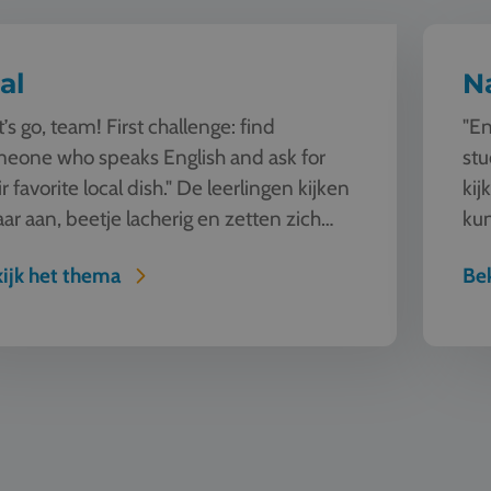
al
N
t’s go, team! First challenge: find
"En
eone who speaks English and ask for
stu
ir favorite local dish." De leerlingen kijken
kij
aar aan, beetje lacherig en zetten zich
kun
ap. Deze les blij...
sam
ijk het thema
Bek
mheid
Bouw & A