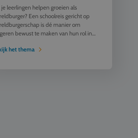
 je leerlingen helpen groeien als
eldburger? Een schoolreis gericht op
reldburgerschap is dé manier om
geren bewust te maken van hun rol in
 globaliserende wereld. Reis naar Eu...
ijk het thema
n Techniek