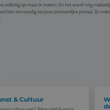
is volledig op maat te maken. En het wordt nóg makkelij
drachten eenvoudig via jouw persoonlijke portaal. Zo ma
.
ultuur
Wereldbu
nst & Cultuur
W
d
st en cultuur saai? Zeker niet! Kunst is