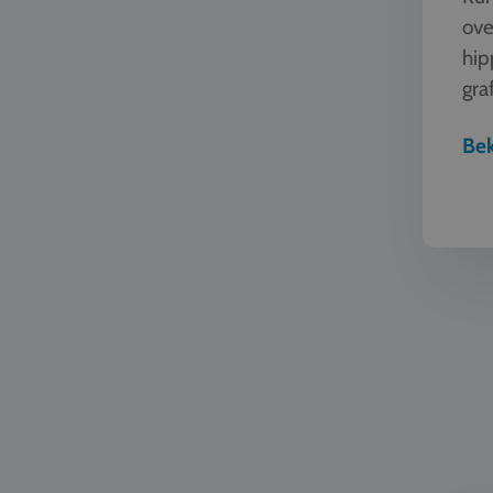
ove
hip
graf
man
Bek
Taal