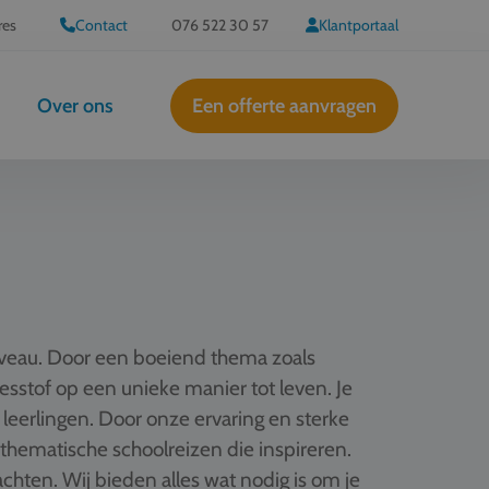
res
Contact
076 522 30 57
Klantportaal
Over ons
Een offerte aanvragen
iveau. Door een boeiend thema zoals
 lesstof op een unieke manier tot leven. Je
 leerlingen. Door onze ervaring en sterke
hematische schoolreizen die inspireren.
hten. Wij bieden alles wat nodig is om je