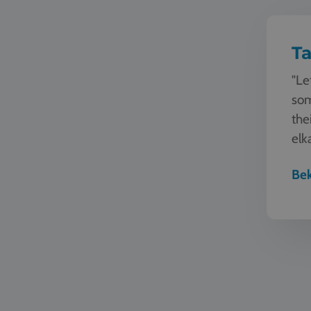
Ta
"Le
som
the
elk
schr
Bek
Duurzaa