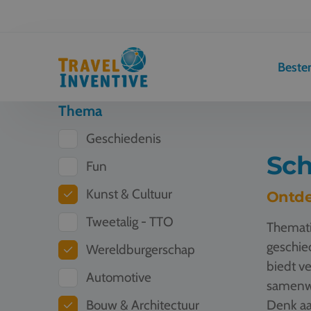
Best
Thema
Geschiedenis
Sch
Fun
Kunst & Cultuur
Ontde
Tweetalig - TTO
Themati
geschied
Wereldburgerschap
biedt ve
Automotive
samenwe
Bouw & Architectuur
Denk aa