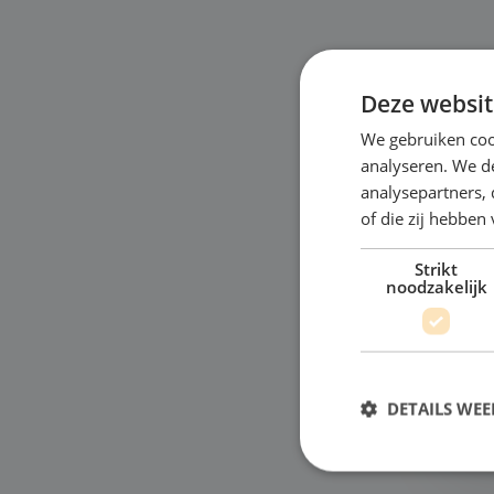
Deze websit
We gebruiken coo
analyseren. We de
D
analysepartners,
of die zij hebbe
Je 
voo
Strikt
noodzakelijk
pra
act
jon
Bek
DETAILS WE