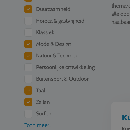
themare
Duurzaamheid
alle op
Horeca & gastvrijheid
haalbaar
Klassiek
Kunst & C
Mode & Design
Natuur & Techniek
Persoonlijke ontwikkeling
Buitensport & Outdoor
Taal
Zeilen
Surfen
Ku
Toon meer...
Kun