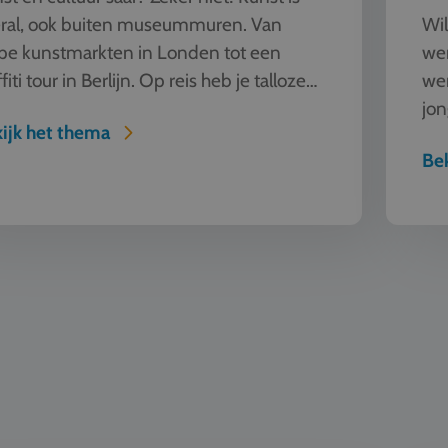
ral, ook buiten museummuren. Van
Wil
pe kunstmarkten in Londen tot een
wer
fiti tour in Berlijn. Op reis heb je talloze
we
ieren om kunst te beleven en...
jon
ijk het thema
een
Bek
Natuur e