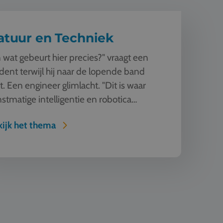
atuur en Techniek
 wat gebeurt hier precies?" vraagt een
dent terwijl hij naar de lopende band
kt. Een engineer glimlacht. "Dit is waar
stmatige intelligentie en robotica
enkomen. Deze machine ziet, l...
ijk het thema
rchitectuur