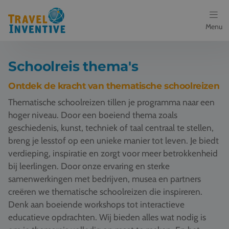
Menu
Bestemmingen
Schoolreis thema's
Schoolreis thema's
Ontdek de kracht van thematische schoolreizen
Thematische schoolreizen tillen je programma naar een
Voor docenten
hoger niveau. Door een boeiend thema zoals
geschiedenis, kunst, techniek of taal centraal te stellen,
Over ons
breng je lesstof op een unieke manier tot leven. Je biedt
verdieping, inspiratie en zorgt voor meer betrokkenheid
Een offerte aanvragen
bij leerlingen. Door onze ervaring en sterke
samenwerkingen met bedrijven, musea en partners
Referenties
creëren we thematische schoolreizen die inspireren.
Denk aan boeiende workshops tot interactieve
Nieuws
educatieve opdrachten. Wij bieden alles wat nodig is