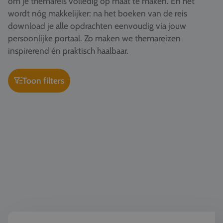
om je themareis volledig op maat te maken. En het
Vacatures
wordt nóg makkelijker: na het boeken van de reis
download je alle opdrachten eenvoudig via jouw
Contact
persoonlijke portaal. Zo maken we themareizen
076 522 30 57
inspirerend én praktisch haalbaar.
Klantportaal
Toon filters
Kunst & Cultuur