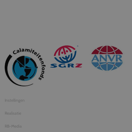
© 2026 Travel Inventive
Algemene voorwaarden
Privacy statement
Instellingen
Realisatie
RB-Media