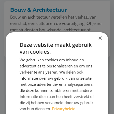
Bouw & Architectuur
Bouw en architectuur vertellen het verhaal van
een stad, een cultuur en de vooruitgang. Of je nu
met studenten bouwkunde, architectuur of
techniek op reis gaat, overal in Europa ontdek je
×
iconische...
Deze website maakt gebruik
Bekijk het thema
van cookies.
We gebruiken cookies om inhoud en
advertenties te personaliseren en om ons
Surfen
verkeer te analyseren. We delen ook
informatie over uw gebruik van onze site
met onze advertentie- en analysepartners,
die deze kunnen combineren met andere
informatie die u aan hen heeft verstrekt of
die zij hebben verzameld door uw gebruik
van hun diensten.
Privacybeleid