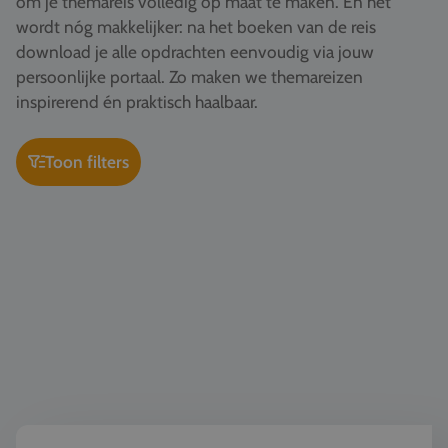
om je themareis volledig op maat te maken. En het
Vacatures
wordt nóg makkelijker: na het boeken van de reis
download je alle opdrachten eenvoudig via jouw
Contact
persoonlijke portaal. Zo maken we themareizen
076 522 30 57
inspirerend én praktisch haalbaar.
Klantportaal
Toon filters
Geschiedenis