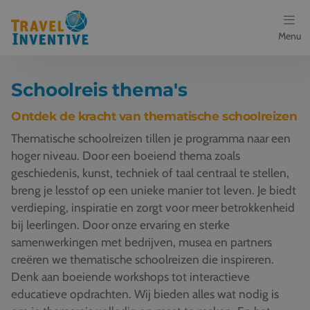
Menu
Bestemmingen
Schoolreis thema's
Schoolreis thema's
Ontdek de kracht van thematische schoolreizen
Thematische schoolreizen tillen je programma naar een
Voor docenten
hoger niveau. Door een boeiend thema zoals
geschiedenis, kunst, techniek of taal centraal te stellen,
Over ons
breng je lesstof op een unieke manier tot leven. Je biedt
verdieping, inspiratie en zorgt voor meer betrokkenheid
Een offerte aanvragen
bij leerlingen. Door onze ervaring en sterke
samenwerkingen met bedrijven, musea en partners
Referenties
creëren we thematische schoolreizen die inspireren.
Denk aan boeiende workshops tot interactieve
Nieuws
educatieve opdrachten. Wij bieden alles wat nodig is