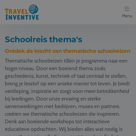
Menu
Bestemmingen
Schoolreis thema's
Schoolreis thema's
Ontdek de kracht van thematische schoolreizen
Thematische schoolreizen tillen je programma naar een
Voor docenten
hoger niveau. Door een boeiend thema zoals
geschiedenis, kunst, techniek of taal centraal te stellen,
Over ons
breng je lesstof op een unieke manier tot leven. Je biedt
verdieping, inspiratie en zorgt voor meer betrokkenheid
Een offerte aanvragen
bij leerlingen. Door onze ervaring en sterke
samenwerkingen met bedrijven, musea en partners
Referenties
creëren we thematische schoolreizen die inspireren.
Denk aan boeiende workshops tot interactieve
Nieuws
educatieve opdrachten. Wij bieden alles wat nodig is