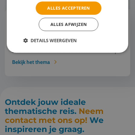
ALLES ACCEPTEREN
Mode en Design
ALLES AFWIJZEN
"Wist jij dat deze jas van gerecycled oceaanplastic
is gemaakt?" "Serieus? Dat zie je echt niet. Mode
DETAILS WEERGEVEN
kan dus ook duurzaam én mooi zijn!" Een
studiereis naar de modehoofdsteden van Europa
o...
Bekijk het thema
Ontdek jouw ideale
thematische reis.
Neem
contact met ons op!
We
inspireren je graag.