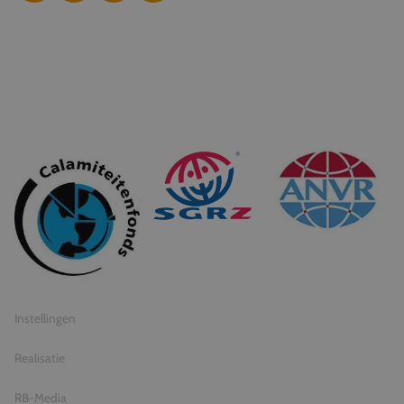
© 2026 Travel Inventive
Algemene voorwaarden
Privacy statement
Instellingen
Realisatie
RB-Media