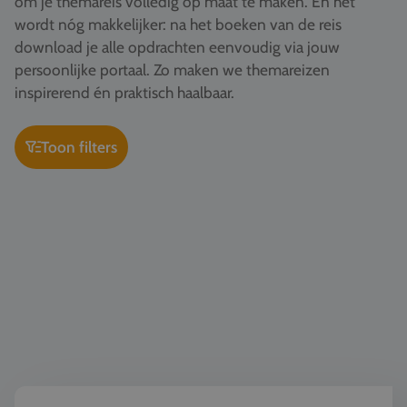
om je themareis volledig op maat te maken. En het
Vacatures
wordt nóg makkelijker: na het boeken van de reis
download je alle opdrachten eenvoudig via jouw
Contact
persoonlijke portaal. Zo maken we themareizen
076 522 30 57
inspirerend én praktisch haalbaar.
Klantportaal
Toon filters
Kunst & Cultuur