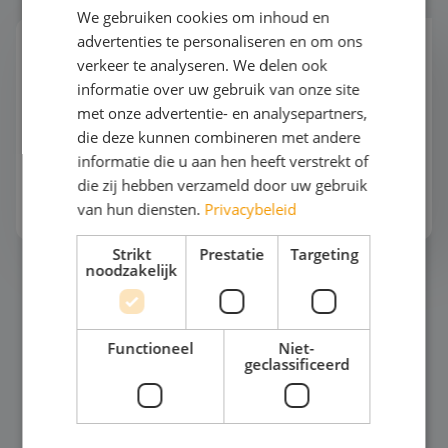
We gebruiken cookies om inhoud en
advertenties te personaliseren en om ons
Bouw & Architectuur
verkeer te analyseren. We delen ook
Bouw en architectuur vertellen het verhaal van
informatie over uw gebruik van onze site
een stad, een cultuur en de vooruitgang. Of je nu
met onze advertentie- en analysepartners,
met studenten bouwkunde, architectuur of
die deze kunnen combineren met andere
techniek op reis gaat, overal in Europa ontdek je
informatie die u aan hen heeft verstrekt of
iconische...
die zij hebben verzameld door uw gebruik
Bekijk het thema
van hun diensten.
Privacybeleid
Strikt
Prestatie
Targeting
noodzakelijk
Mode en Design
Functioneel
Niet-
geclassificeerd