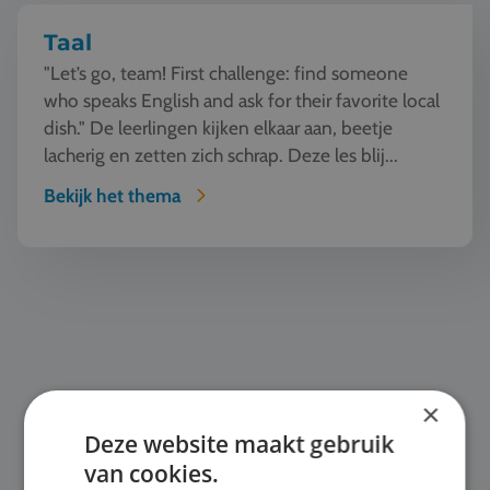
Taal
"Let’s go, team! First challenge: find someone
who speaks English and ask for their favorite local
dish." De leerlingen kijken elkaar aan, beetje
lacherig en zetten zich schrap. Deze les blij...
Bekijk het thema
Bouw & Architectuur
×
Deze website maakt gebruik
van cookies.