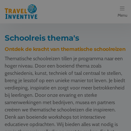
Menu
Bestemmingen
Schoolreis thema's
Schoolreis thema's
Ontdek de kracht van thematische schoolreizen
Thematische schoolreizen tillen je programma naar een
Voor docenten
hoger niveau. Door een boeiend thema zoals
geschiedenis, kunst, techniek of taal centraal te stellen,
Over ons
breng je lesstof op een unieke manier tot leven. Je biedt
verdieping, inspiratie en zorgt voor meer betrokkenheid
Een offerte aanvragen
bij leerlingen. Door onze ervaring en sterke
samenwerkingen met bedrijven, musea en partners
Referenties
creëren we thematische schoolreizen die inspireren.
Denk aan boeiende workshops tot interactieve
Nieuws
educatieve opdrachten. Wij bieden alles wat nodig is