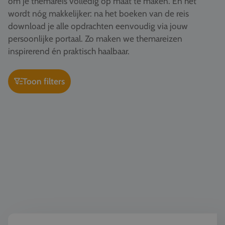
om je themareis volledig op maat te maken. En het
Vacatures
wordt nóg makkelijker: na het boeken van de reis
download je alle opdrachten eenvoudig via jouw
Contact
persoonlijke portaal. Zo maken we themareizen
076 522 30 57
inspirerend én praktisch haalbaar.
Klantportaal
Toon filters
Bouw & Architectuur