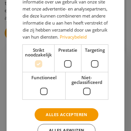
informatie over uw gebruik van onze site
thematische schoolreis! Bel ons of vraag direct online
met onze advertentie- en analysepartners,
een offerte aan – wij gaan graag vrijblijvend voor je
die deze kunnen combineren met andere
aan de slag en zullen alles tot in de puntjes te regelen.
informatie die u aan hen heeft verstrekt of
die zij hebben verzameld door uw gebruik
Vraag jouw thematische offerte aan
van hun diensten.
Privacybeleid
Strikt
Prestatie
Targeting
noodzakelijk
Ik help je graag verder!
Esther
Functioneel
Niet-
geclassificeerd
Projectleider schoolreizen & Finance
Gaan we samen aan de slag?
Bel mij op
076 522 30 57
ALLES ACCEPTEREN
Of stuur mij
een e-mail
ALLES AFWIJZEN