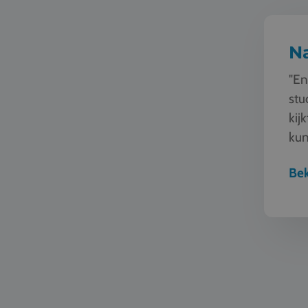
N
"En
stu
kij
kun
sam
Bek
Buitensp