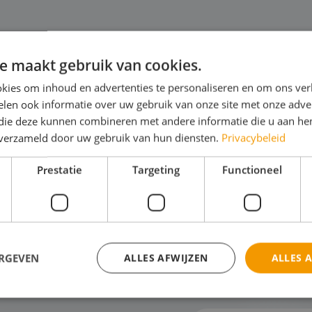
e maakt gebruik van cookies.
kies om inhoud en advertenties te personaliseren en om ons ver
len ook informatie over uw gebruik van onze site met onze adver
itensport & Outdoor
M
 die deze kunnen combineren met andere informatie die u aan hen
n verzameld door uw gebruik van hun diensten.
Privacybeleid
me of Parijs? Daar ben ik met mijn
"Wi
ers al geweest. Ik wil iets anders!" "Wat
oce
Prestatie
Targeting
Functioneel
ht je van een echte sportreis? Surfen,
je 
en, klimmen… een trip vol actie!" "Wacht
moo
n… dus in p...
mo
ijk het thema
Bek
ERGEVEN
ALLES AFWIJZEN
ALLES 