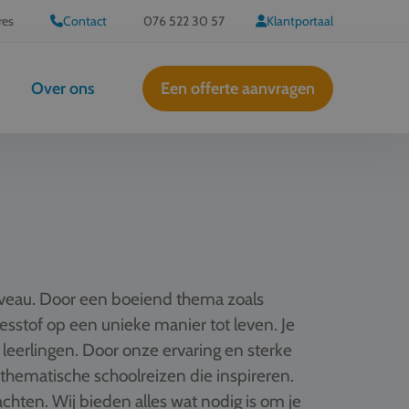
res
Contact
076 522 30 57
Klantportaal
Over ons
Een offerte aanvragen
iveau. Door een boeiend thema zoals
 lesstof op een unieke manier tot leven. Je
 leerlingen. Door onze ervaring en sterke
hematische schoolreizen die inspireren.
hten. Wij bieden alles wat nodig is om je