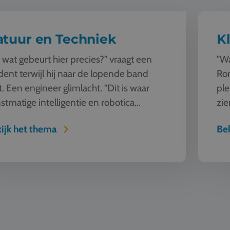
atuur en Techniek
K
 wat gebeurt hier precies?" vraagt een
"Wa
dent terwijl hij naar de lopende band
Rom
kt. Een engineer glimlacht. "Dit is waar
ple
stmatige intelligentie en robotica
zie
enkomen. Deze machine ziet, l...
nat
ijk het thema
Bek
ort & Outdoor
Mode en