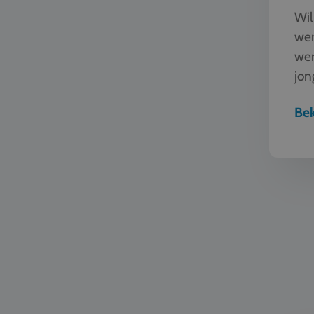
Wil
wer
wer
jon
een
Bek
Natuur en