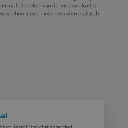
ker: na het boeken van de reis download je
ken we themareizen inspirerend én praktisch
al
t’s go, team! First challenge: find