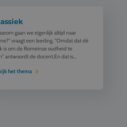
lassiek
arom gaan we eigenlijk altijd naar
e?" vraagt een leerling. "Omdat dat dé
k is om de Romeinse oudheid te
n" antwoordt de docent.En dat is
uurlijk zo! Rome en Athene ...
ijk het thema
 Design