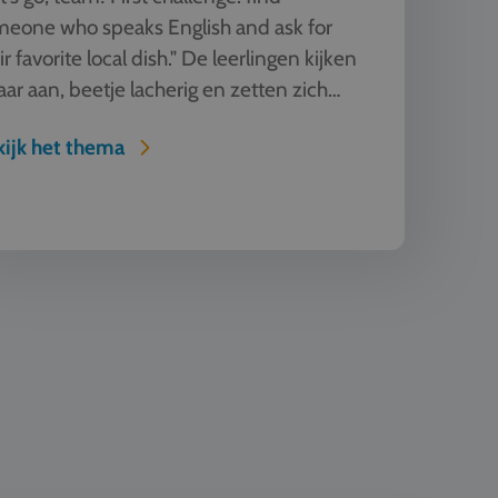
eone who speaks English and ask for
ir favorite local dish." De leerlingen kijken
aar aan, beetje lacherig en zetten zich
rap. Deze les blij...
ijk het thema