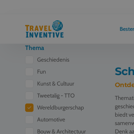
Best
Thema
Geschiedenis
Sch
Fun
Kunst & Cultuur
Ontde
Tweetalig - TTO
Themati
geschied
Wereldburgerschap
biedt ve
Automotive
samenwe
Bouw & Architectuur
Denk aa