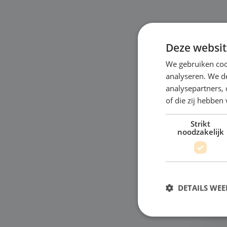
Deze websit
We gebruiken coo
analyseren. We de
Bu
analysepartners,
of die zij hebbe
"Ro
oud
Strikt
noodzakelijk
dac
hik
eve
Bek
DETAILS WE