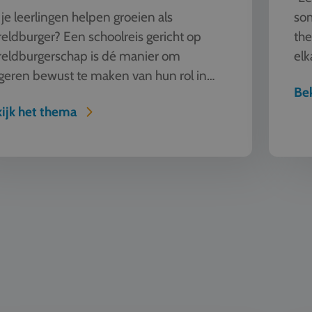
 je leerlingen helpen groeien als
som
eldburger? Een schoolreis gericht op
the
eldburgerschap is dé manier om
elk
geren bewust te maken van hun rol in
sch
Bek
 globaliserende wereld. Reis naar Eu...
ijk het thema
 Techniek
Klassiek