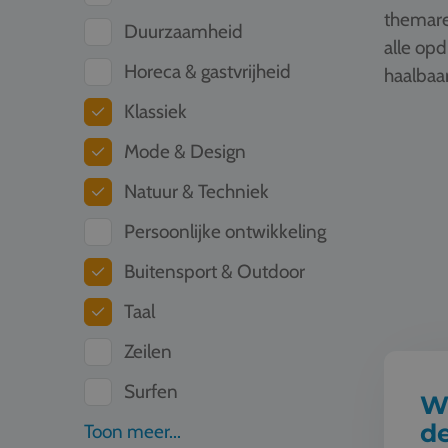
themare
Duurzaamheid
alle op
Horeca & gastvrijheid
haalbaar
Klassiek
Wereldbu
Mode & Design
Natuur & Techniek
Persoonlijke ontwikkeling
Buitensport & Outdoor
Taal
Zeilen
Surfen
W
d
Toon meer...