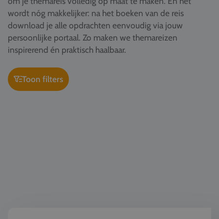
om je themareis volledig op maat te maken. En het
Vacatures
wordt nóg makkelijker: na het boeken van de reis
download je alle opdrachten eenvoudig via jouw
Contact
persoonlijke portaal. Zo maken we themareizen
076 522 30 57
inspirerend én praktisch haalbaar.
Klantportaal
Toon filters
Kunst & Cultuur