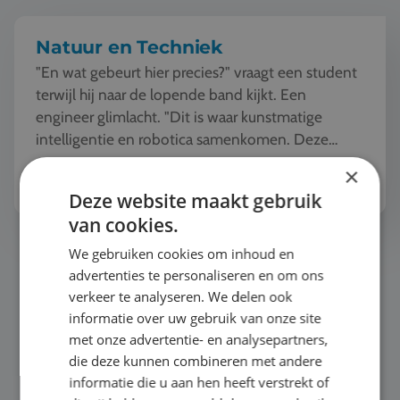
Natuur en Techniek
"En wat gebeurt hier precies?" vraagt een student
terwijl hij naar de lopende band kijkt. Een
engineer glimlacht. "Dit is waar kunstmatige
intelligentie en robotica samenkomen. Deze
machine ziet, l...
Bekijk het thema
×
Deze website maakt gebruik
van cookies.
Buitensport & Outdoor
We gebruiken cookies om inhoud en
advertenties te personaliseren en om ons
verkeer te analyseren. We delen ook
informatie over uw gebruik van onze site
met onze advertentie- en analysepartners,
die deze kunnen combineren met andere
informatie die u aan hen heeft verstrekt of