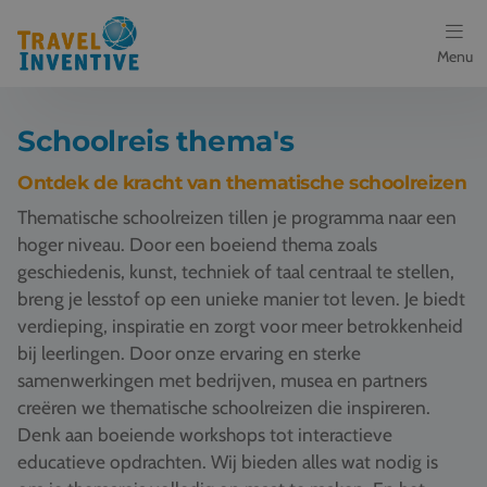
Menu
Bestemmingen
Schoolreis thema's
Schoolreis thema's
Ontdek de kracht van thematische schoolreizen
Thematische schoolreizen tillen je programma naar een
Voor docenten
hoger niveau. Door een boeiend thema zoals
geschiedenis, kunst, techniek of taal centraal te stellen,
Over ons
breng je lesstof op een unieke manier tot leven. Je biedt
verdieping, inspiratie en zorgt voor meer betrokkenheid
Een offerte aanvragen
bij leerlingen. Door onze ervaring en sterke
samenwerkingen met bedrijven, musea en partners
Referenties
creëren we thematische schoolreizen die inspireren.
Denk aan boeiende workshops tot interactieve
Nieuws
educatieve opdrachten. Wij bieden alles wat nodig is