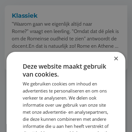
Klassiek
"Waarom gaan we eigenlijk altijd naar
Rome?" vraagt een leerling. "Omdat dat dé plek is
om de Romeinse oudheid te zien" antwoordt de
docent.En dat is natuurlijk zo! Rome en Athene ...
Bekijk het thema
×
Deze website maakt gebruik
van cookies.
Mode en Design
We gebruiken cookies om inhoud en
advertenties te personaliseren en om ons
verkeer te analyseren. We delen ook
informatie over uw gebruik van onze site
met onze advertentie- en analysepartners,
die deze kunnen combineren met andere
informatie die u aan hen heeft verstrekt of