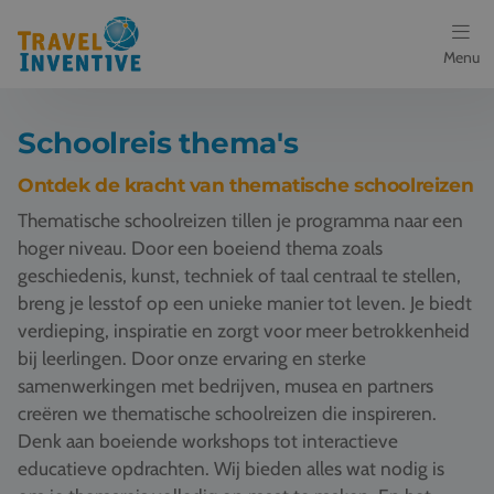
Menu
Bestemmingen
Schoolreis thema's
Schoolreis thema's
Ontdek de kracht van thematische schoolreizen
Thematische schoolreizen tillen je programma naar een
Voor docenten
hoger niveau. Door een boeiend thema zoals
geschiedenis, kunst, techniek of taal centraal te stellen,
Over ons
breng je lesstof op een unieke manier tot leven. Je biedt
verdieping, inspiratie en zorgt voor meer betrokkenheid
Een offerte aanvragen
bij leerlingen. Door onze ervaring en sterke
samenwerkingen met bedrijven, musea en partners
Referenties
creëren we thematische schoolreizen die inspireren.
Denk aan boeiende workshops tot interactieve
Nieuws
educatieve opdrachten. Wij bieden alles wat nodig is