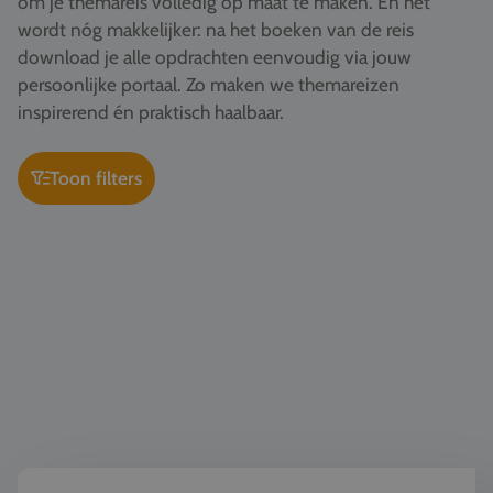
om je themareis volledig op maat te maken. En het
Vacatures
wordt nóg makkelijker: na het boeken van de reis
download je alle opdrachten eenvoudig via jouw
Contact
persoonlijke portaal. Zo maken we themareizen
076 522 30 57
inspirerend én praktisch haalbaar.
Klantportaal
Toon filters
Geschiedenis